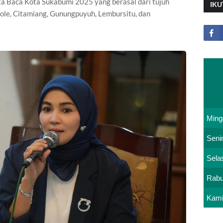
Duta Baca Kota Sukabumi 2025 yang berasal dari tujuh
IKU
ole, Citamiang, Gunungpuyuh, Lembursitu, dan
Ming
Seni
Sela
Rab
Kam