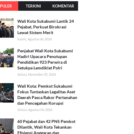
PULER
TERKINI
KOMENTAR
Wali Kota Sukabumi Lantik 24
Pejabat, Perkuat Birokrasi
Lewat Sistem Merit
Kamis, Agustus 06, 2026
Penjabat Wali Kota Sukabumi
Hadiri Upacara Penutupan
Pendidikan 923 Perwira di
Setukpa Lemdiklat Polri
Selasa, November 05, 2024
Wali Kota: Pemkot Sukabumi
Fokus Tuntaskan Legalitas Aset
Daerah Pasca Rakor Pertanahan
dan Pencegahan Korupsi
Selasa, Agustus 04, 2026
60 Pejabat dan 42 PNS Pemkot
Dilantik, Wali Kota Tekankan
Efisiensi Anggaran dan