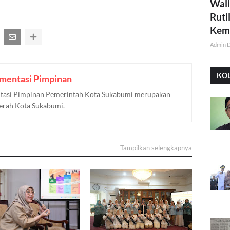
Wali
Ruti
Kemi
Admin 
KO
mentasi Pimpinan
asi Pimpinan Pemerintah Kota Sukabumi merupakan
aerah Kota Sukabumi.
Tampilkan selengkapnya