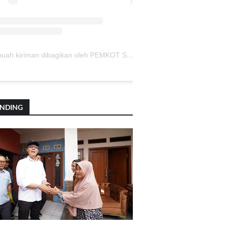
Sebuah kiriman dibagikan oleh PEMKOT SUKABUMI (@pemkotsukabumi_)
ENDING