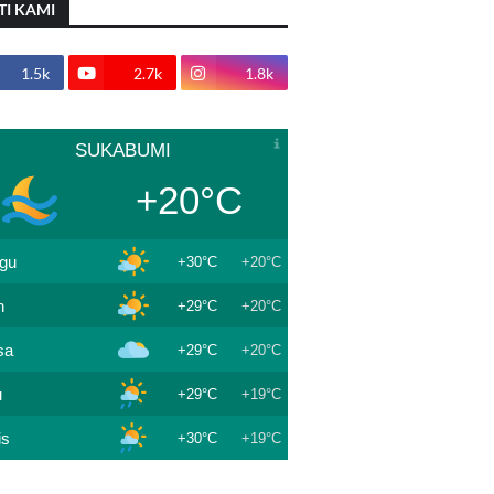
TI KAMI
1.5k
2.7k
1.8k
SUKABUMI
+20°C
gu
+30°C
+20°C
n
+29°C
+20°C
sa
+29°C
+20°C
u
+29°C
+19°C
is
+30°C
+19°C