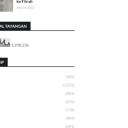
ke Fitrah
Mei 14, 2022
AL TAYANGAN
3,298,236
IP
(505)
(1225)
(883)
(676)
(778)
(409)
(491)