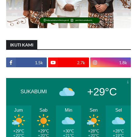
IKUTI KAMI
1.5k
2.7k
1.8k
+29°C
SUKABUMI
Jum
Sab
Min
Sen
Sel
+29°C
+29°C
+30°C
+28°C
+28°C
+20°C
+20°C
+21°C
+20°C
+19°C