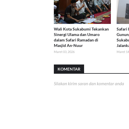
Wali Kota Sukabumi Tekankan
Safari
Sinergi Ulama dan Umaro
Gunun
dalam Safari Ramadan di
Sukab
Masjid An-Nuur
Jalanka
Maret 03, 2026
Maret 14
KOMENTAR
Silakan kirim saran dan komentar anda