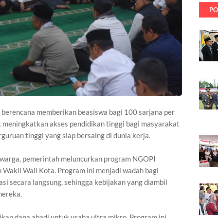
PO
 berencana memberikan beasiswa bagi 100 sarjana per
k meningkatkan akses pendidikan tinggi bagi masyarakat
guruan tinggi yang siap bersaing di dunia kerja.
warga, pemerintah meluncurkan program NGOPI
 Wakil Wali Kota. Program ini menjadi wadah bagi
i secara langsung, sehingga kebijakan yang diambil
mereka.
ikan dana abadi untuk usaha ultra mikro. Program ini