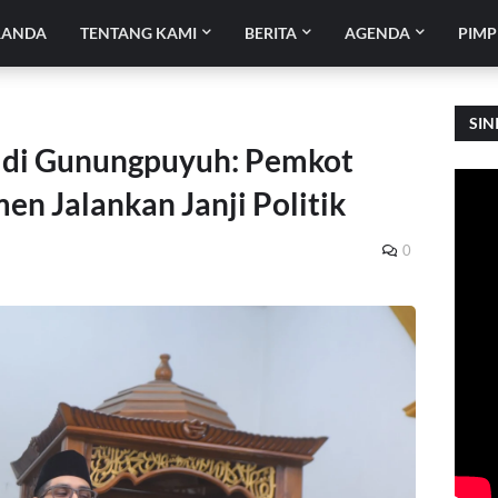
RANDA
TENTANG KAMI
BERITA
AGENDA
PIMP
SIN
4 di Gunungpuyuh: Pemkot
n Jalankan Janji Politik
0