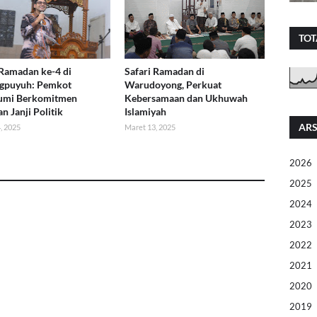
TOT
 Ramadan ke-4 di
Safari Ramadan di
gpuyuh: Pemkot
Warudoyong, Perkuat
umi Berkomitmen
Kebersamaan dan Ukhuwah
n Janji Politik
Islamiyah
ARS
, 2025
Maret 13, 2025
2026
2025
2024
2023
2022
2021
2020
2019