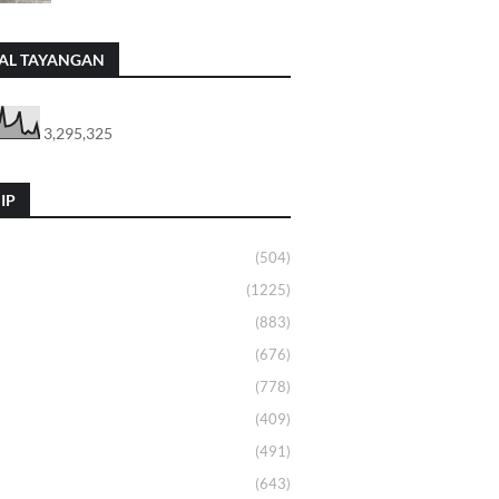
AL TAYANGAN
3,295,325
IP
(504)
(1225)
(883)
(676)
(778)
(409)
(491)
(643)