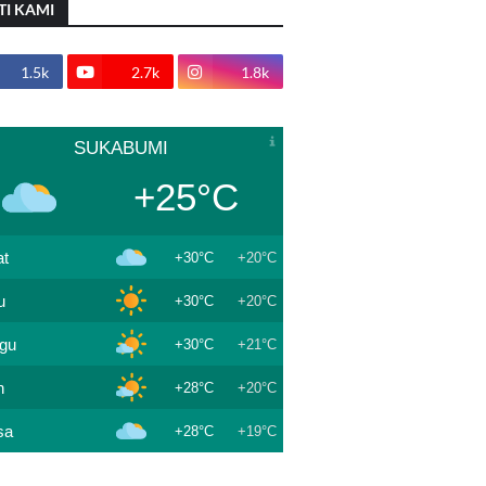
TI KAMI
1.5k
2.7k
1.8k
SUKABUMI
+25°C
t
+30°C
+20°C
u
+30°C
+20°C
gu
+30°C
+21°C
n
+28°C
+20°C
sa
+28°C
+19°C