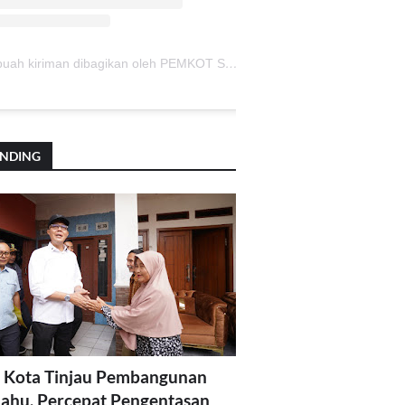
Sebuah kiriman dibagikan oleh PEMKOT SUKABUMI (@pemkotsukabumi_)
ENDING
 Kota Tinjau Pembangunan
lahu, Percepat Pengentasan