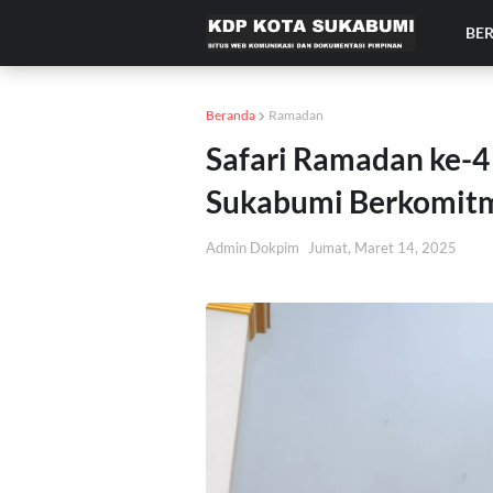
BE
Beranda
Ramadan
Safari Ramadan ke-
Sukabumi Berkomitme
Admin Dokpim
Jumat, Maret 14, 2025