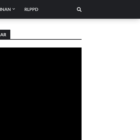
INAN
RLPPD
IAR