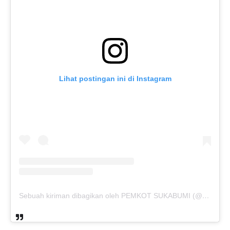
Lihat postingan ini di Instagram
Sebuah kiriman dibagikan oleh PEMKOT SUKABUMI (@pemkotsukabumi_)