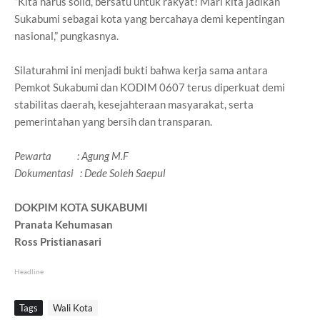
“Kita harus solid, bersatu untuk rakyat! Mari kita jadikan
Sukabumi sebagai kota yang bercahaya demi kepentingan
nasional,” pungkasnya.
Silaturahmi ini menjadi bukti bahwa kerja sama antara
Pemkot Sukabumi dan KODIM 0607 terus diperkuat demi
stabilitas daerah, kesejahteraan masyarakat, serta
pemerintahan yang bersih dan transparan.
Pewarta : Agung M.F
Dokumentasi : Dede Soleh Saepul
DOKPIM KOTA SUKABUMI
Pranata Kehumasan
Ross Pristianasari
Headline
Tags
Wali Kota