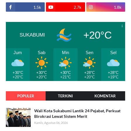
1.5k
2.7k
1.8k
+20°C
SUKABUMI
Jum
Sab
Min
Sen
Sel
+30°C
+30°C
+30°C
+28°C
+28°C
+20°C
+20°C
+21°C
+20°C
+19°C
POPULER
TERKINI
KOMENTAR
Wali Kota Sukabumi Lantik 24 Pejabat, Perkuat
Birokrasi Lewat Sistem Merit
Kamis, Agustus 06, 2026