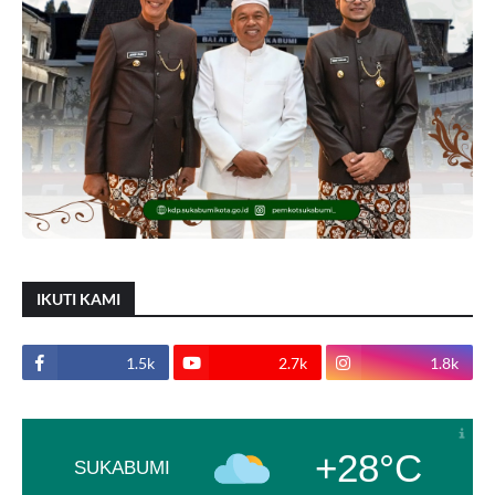
IKUTI KAMI
1.5k
2.7k
1.8k
+28°C
SUKABUMI