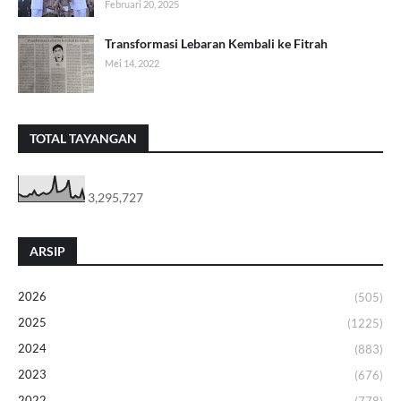
Februari 20, 2025
Transformasi Lebaran Kembali ke Fitrah
Mei 14, 2022
TOTAL TAYANGAN
3,295,727
ARSIP
2026
(505)
2025
(1225)
2024
(883)
2023
(676)
2022