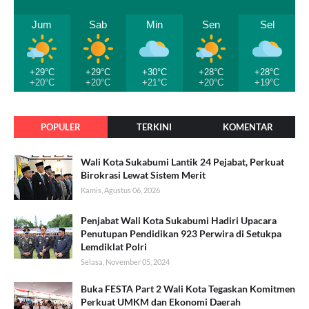
Jum
Sab
Min
Sen
Sel
+29°C
+29°C
+30°C
+28°C
+28°C
+20°C
+20°C
+21°C
+20°C
+19°C
POPULER
TERKINI
KOMENTAR
Wali Kota Sukabumi Lantik 24 Pejabat, Perkuat
Birokrasi Lewat Sistem Merit
Kamis, Agustus 06, 2026
Penjabat Wali Kota Sukabumi Hadiri Upacara
Penutupan Pendidikan 923 Perwira di Setukpa
Lemdiklat Polri
Selasa, November 05, 2024
Buka FESTA Part 2 Wali Kota Tegaskan Komitmen
Perkuat UMKM dan Ekonomi Daerah