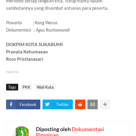
meridhoi setiap langkah kita,” tutup Ranty dalam
sambutannya yang disambut antusias para peserta.
Pewarta : Kang Warsa
Dokumentasi : Agus Rustiawandi
DOKPIM KOTA SUKABUMI
Pranata Kehumasan
Ross Pristianasari
Headline
Tags
PKK
Wali Kota
Facebook
Twitter
Diposting oleh
Dokumentasi
Pimpinan