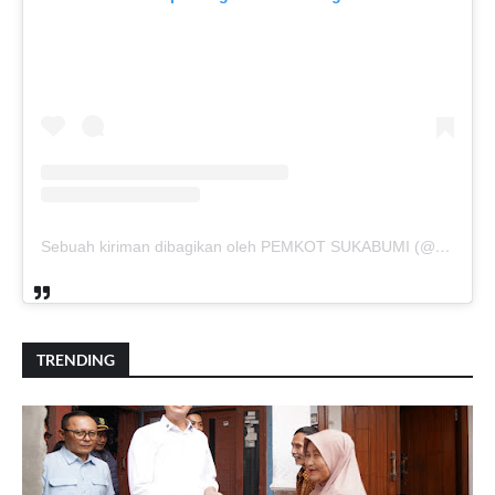
Sebuah kiriman dibagikan oleh PEMKOT SUKABUMI (@pemkotsukabumi_)
TRENDING