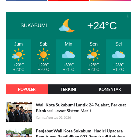
+24°C
SUKABUMI
Jum
Sab
Min
Sen
Sel
+29°C
+29°C
+30°C
+28°C
+28°C
+20°C
+20°C
+21°C
+20°C
+19°C
POPULER
TERKINI
KOMENTAR
Wali Kota Sukabumi Lantik 24 Pejabat, Perkuat
Birokrasi Lewat Sistem Merit
Kamis, Agustus 06, 2026
Penjabat Wali Kota Sukabumi Hadiri Upacara
Penutupan Pendidikan 923 Perwira di Setukpa