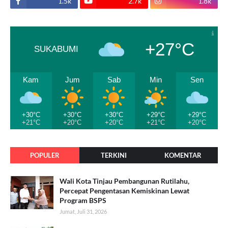
1.5k
2.7k
1.8k
+27°C
SUKABUMI
Kam
Jum
Sab
Min
Sen
+30°C
+30°C
+30°C
+29°C
+29°C
+21°C
+20°C
+20°C
+21°C
+20°C
POPULER
TERKINI
KOMENTAR
Wali Kota Tinjau Pembangunan Rutilahu,
Percepat Pengentasan Kemiskinan Lewat
Program BSPS
Jumat, Juli 31, 2026