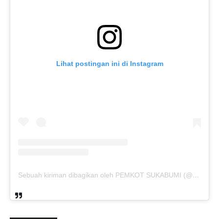
Lihat postingan ini di Instagram
Sebuah kiriman dibagikan oleh PEMKOT SUKABUMI (@pemkotsukabumi_)