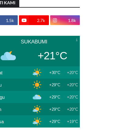
TI KAMI
1.5k
2.7k
1.8k
SUKABUMI
+21°C
t
+30°C
+20°C
u
+29°C
+20°C
gu
+29°C
+20°C
n
+29°C
+20°C
sa
+29°C
+19°C