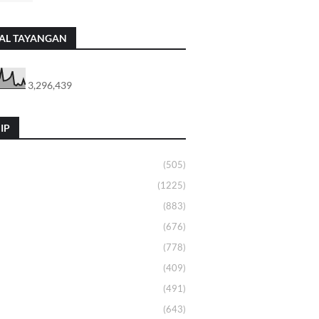
AL TAYANGAN
3,296,439
IP
(505)
(1225)
(883)
(676)
(778)
(409)
(491)
(643)