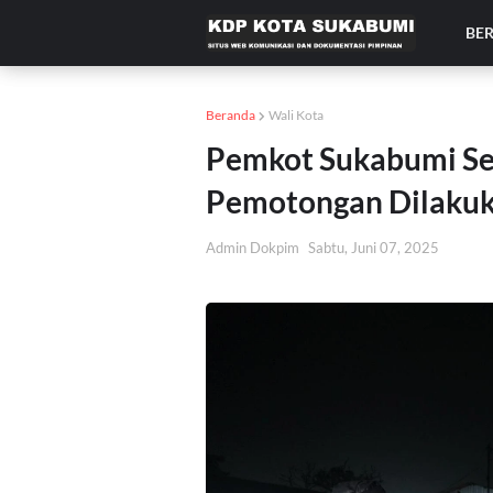
BE
Beranda
Wali Kota
Pemkot Sukabumi Ser
Pemotongan Dilakuk
Admin Dokpim
Sabtu, Juni 07, 2025