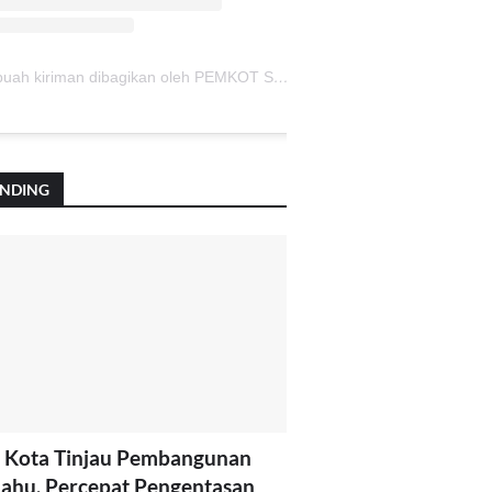
Sebuah kiriman dibagikan oleh PEMKOT SUKABUMI (@pemkotsukabumi_)
ENDING
 Kota Tinjau Pembangunan
lahu, Percepat Pengentasan