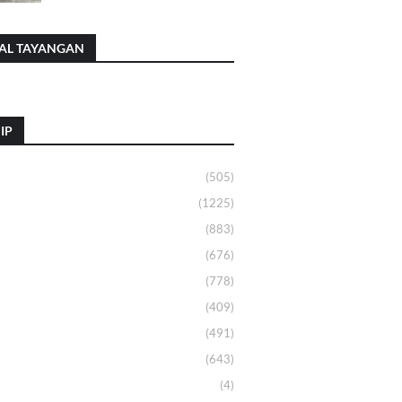
AL TAYANGAN
IP
(505)
(1225)
(883)
(676)
(778)
(409)
(491)
(643)
(4)