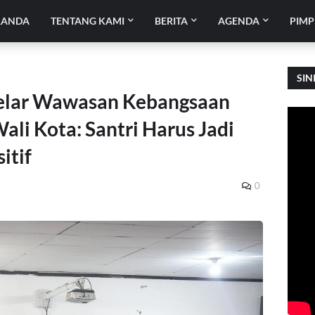
RANDA
TENTANG KAMI
BERITA
AGENDA
PIMP
SIN
elar Wawasan Kebangsaan
ali Kota: Santri Harus Jadi
itif
0