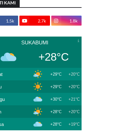
TI KAMI
1.5k
2.7k
1.8k
SUKABUMI
+28°C
t
+29°C
+20°C
u
+29°C
+20°C
gu
+30°C
+21°C
n
+28°C
+20°C
sa
+28°C
+19°C