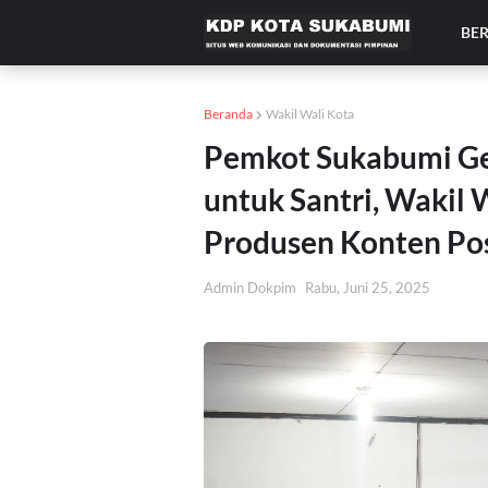
BE
Beranda
Wakil Wali Kota
Pemkot Sukabumi G
untuk Santri, Wakil W
Produsen Konten Pos
Admin Dokpim
Rabu, Juni 25, 2025