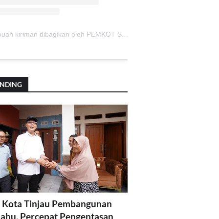
Sebuah kiriman dibagikan oleh PEMKOT SUKABUMI (@pemkotsukabumi_)
ENDING
 Kota Tinjau Pembangunan
lahu, Percepat Pengentasan