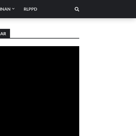
INAN
RLPPD
IAR