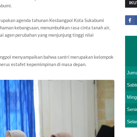
IKU
abumi.
upakan agenda tahunan Kesbangpol Kota Sukabumi
haman kebangsaan, menumbuhkan rasa cinta tanah air,
i agen perubahan yang menjunjung tinggi nilai
angpol menyampaikan bahwa santri merupakan kelompok
enerus estafet kepemimpinan di masa depan.
Juma
Sabt
Ming
Seni
Sela