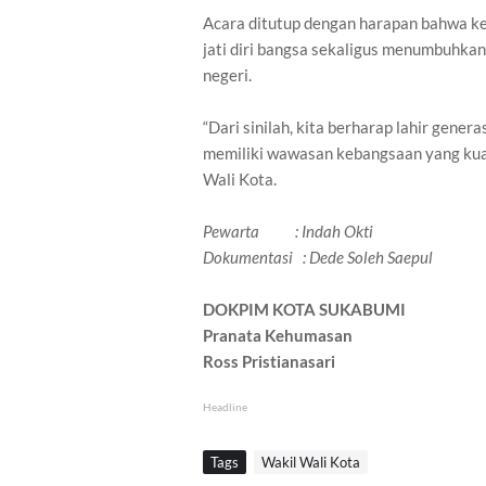
Acara ditutup dengan harapan bahwa k
jati diri bangsa sekaligus menumbuhka
negeri.
“Dari sinilah, kita berharap lahir gener
memiliki wawasan kebangsaan yang kua
Wali Kota.
Pewarta : Indah Okti
Dokumentasi : Dede Soleh Saepul
DOKPIM KOTA SUKABUMI
Pranata Kehumasan
Ross Pristianasari
Headline
Tags
Wakil Wali Kota