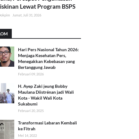
skinan Lewat Program BSPS
Dokpim
Jumat, Juli 31, 2026
LOM
Hari Pers Nasional Tahun 2026:
Menjaga Kesehatan Pers,
Menegakkan Kebebasan yang
Bertanggung Jawab
Februari 09, 2026
H. Ayep Zaki jeung Bobby
Maulana Diistrénan jadi Wali
Kota - Wakil Wali Kota
Sukabumi
Februari 20, 2025
Transformasi Lebaran Kembali
ke Fitrah
Mei 14, 2022