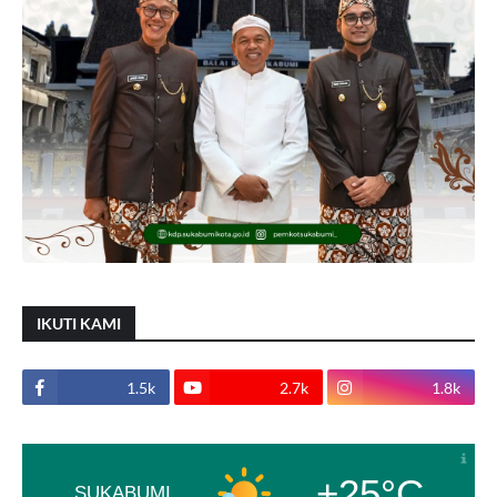
IKUTI KAMI
1.5k
2.7k
1.8k
+25°C
SUKABUMI