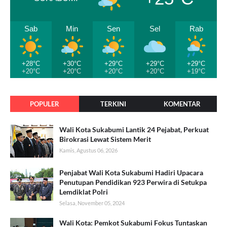
Sab
Min
Sen
Sel
Rab
+28°C
+30°C
+29°C
+29°C
+29°C
+20°C
+20°C
+20°C
+20°C
+19°C
POPULER
TERKINI
KOMENTAR
Wali Kota Sukabumi Lantik 24 Pejabat, Perkuat
Birokrasi Lewat Sistem Merit
Kamis, Agustus 06, 2026
Penjabat Wali Kota Sukabumi Hadiri Upacara
Penutupan Pendidikan 923 Perwira di Setukpa
Lemdiklat Polri
Selasa, November 05, 2024
Wali Kota: Pemkot Sukabumi Fokus Tuntaskan