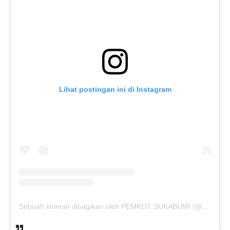
Lihat postingan ini di Instagram
Sebuah kiriman dibagikan oleh PEMKOT SUKABUMI (@pemkotsukabumi_)