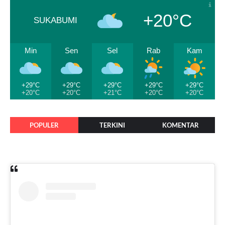
+20°C
SUKABUMI
Min
Sen
Sel
Rab
Kam
+29°C
+29°C
+29°C
+29°C
+29°C
+20°C
+20°C
+21°C
+20°C
+20°C
POPULER
TERKINI
KOMENTAR