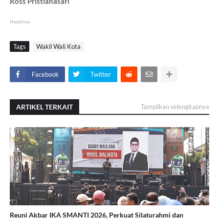
Ross Pristianasari
Headline
Tags
Wakil Wali Kota
Facebook
Twitter
ARTIKEL TERKAIT
Tampilkan selengkapnya
Reuni Akbar IKA SMANTI 2026, Perkuat Silaturahmi dan