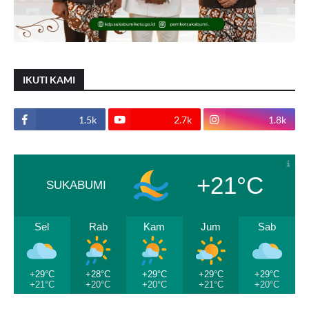
IKUTI KAMI
1.5k
2.7k
1.8k
+21°C
SUKABUMI
Sel
Rab
Kam
Jum
Sab
+29°C
+28°C
+29°C
+29°C
+29°C
+21°C
+20°C
+20°C
+21°C
+20°C