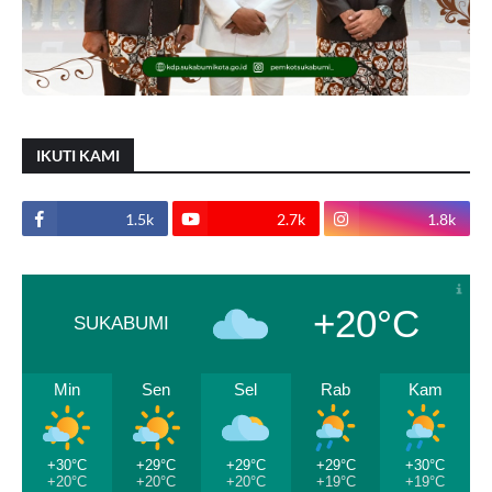
IKUTI KAMI
1.5k
2.7k
1.8k
+20°C
SUKABUMI
Min
Sen
Sel
Rab
Kam
+30°C
+29°C
+29°C
+29°C
+30°C
+20°C
+20°C
+20°C
+19°C
+19°C