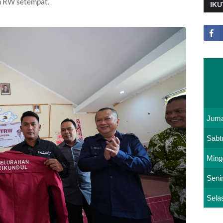
an RW setempat.
IKU
Juma
Sabt
Ming
Seni
Sela