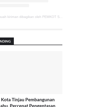
Sebuah kiriman dibagikan oleh PEMKOT SUKABUMI (@pemkotsukabumi_)
ENDING
 Kota Tinjau Pembangunan
lahu, Percepat Pengentasan