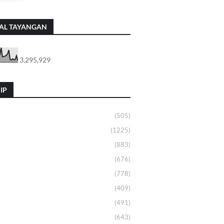
AL TAYANGAN
3,295,929
IP
(505)
(1225)
(883)
(676)
(778)
(409)
(491)
(643)