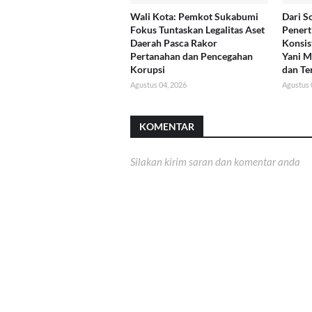
Wali Kota: Pemkot Sukabumi
Dari So
Fokus Tuntaskan Legalitas Aset
Penert
Daerah Pasca Rakor
Konsis
Pertanahan dan Pencegahan
Yani M
Korupsi
dan Te
Agustus 04, 2026
Agustus 
KOMENTAR
Silakan kirim saran dan komentar anda