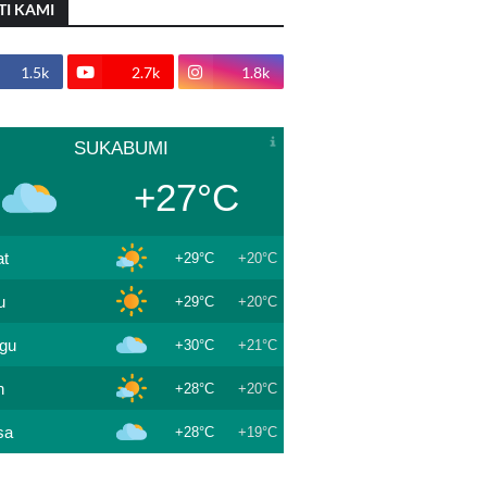
TI KAMI
1.5k
2.7k
1.8k
SUKABUMI
+27°C
t
+29°C
+20°C
u
+29°C
+20°C
gu
+30°C
+21°C
n
+28°C
+20°C
sa
+28°C
+19°C