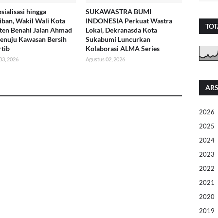
sialisasi hingga
SUKAWASTRA BUMI
iban, Wakil Wali Kota
INDONESIA Perkuat Wastra
TOT
ten Benahi Jalan Ahmad
Lokal, Dekranasda Kota
enuju Kawasan Bersih
Sukabumi Luncurkan
rtib
Kolaborasi ALMA Series
03, 2026
Agustus 02, 2026
ARS
2026
2025
2024
2023
2022
2021
2020
2019