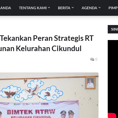
RANDA
TENTANG KAMI
BERITA
AGENDA
PIMP
SIN
Tekankan Peran Strategis RT
nan Kelurahan Cikundul
0