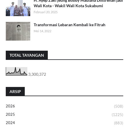
H. Ayep Zaki jeung Bobby Maulana Diistrénan jadi
Wali Kota - Wakil Wali Kota Sukabumi
Februari 20, 2025
Transformasi Lebaran Kembali ke Fitrah
Mei 14, 2022
TOTAL TAYANGAN
3,300,372
ARSIP
2026
(508)
2025
(1225)
2024
(883)