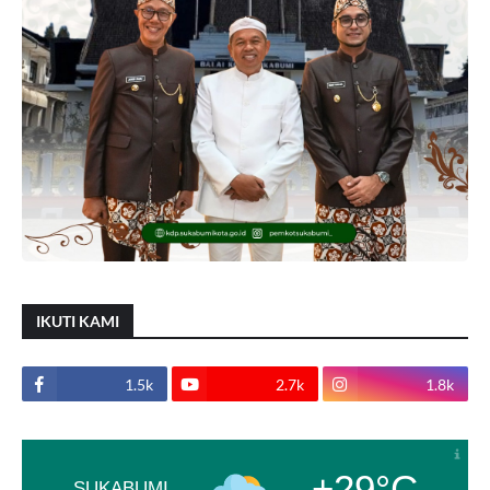
IKUTI KAMI
1.5k
2.7k
1.8k
+29°C
SUKABUMI