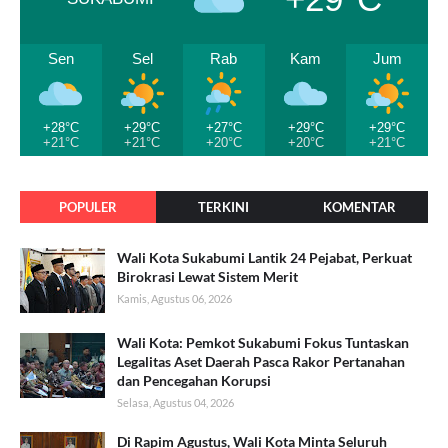
Sen
Sel
Rab
Kam
Jum
+28°C
+29°C
+27°C
+29°C
+29°C
+21°C
+21°C
+20°C
+20°C
+21°C
POPULER
TERKINI
KOMENTAR
Wali Kota Sukabumi Lantik 24 Pejabat, Perkuat
Birokrasi Lewat Sistem Merit
Kamis, Agustus 06, 2026
Wali Kota: Pemkot Sukabumi Fokus Tuntaskan
Legalitas Aset Daerah Pasca Rakor Pertanahan
dan Pencegahan Korupsi
Selasa, Agustus 04, 2026
Di Rapim Agustus, Wali Kota Minta Seluruh