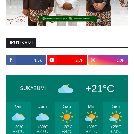
IKUTI KAMI
1.5k
2.7k
1.8k
+21°C
SUKABUMI
Kam
Jum
Sab
Min
Sen
+30°C
+30°C
+30°C
+30°C
+28°C
+21°C
+20°C
+20°C
+21°C
+20°C