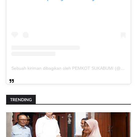
Sebuah kiriman dibagikan oleh PEMKOT SUKABUMI (@pemkotsukabumi_)
TRENDING