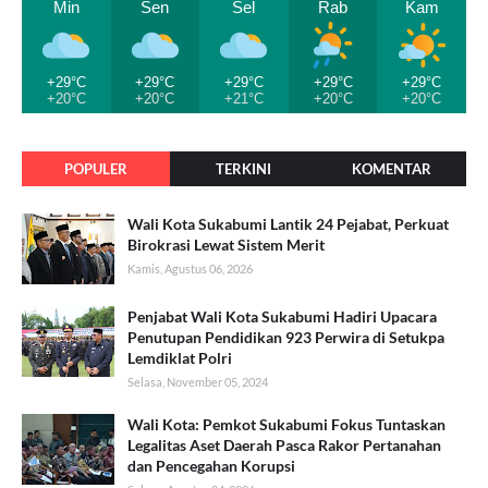
Min
Sen
Sel
Rab
Kam
+29°C
+29°C
+29°C
+29°C
+29°C
+20°C
+20°C
+21°C
+20°C
+20°C
POPULER
TERKINI
KOMENTAR
Wali Kota Sukabumi Lantik 24 Pejabat, Perkuat
Birokrasi Lewat Sistem Merit
Kamis, Agustus 06, 2026
Penjabat Wali Kota Sukabumi Hadiri Upacara
Penutupan Pendidikan 923 Perwira di Setukpa
Lemdiklat Polri
Selasa, November 05, 2024
Wali Kota: Pemkot Sukabumi Fokus Tuntaskan
Legalitas Aset Daerah Pasca Rakor Pertanahan
dan Pencegahan Korupsi