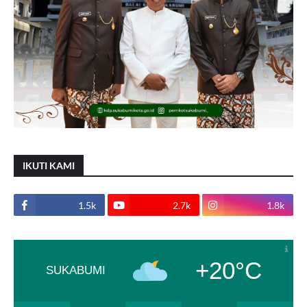
IKUTI KAMI
1.5k
2.7k
1.8k
+20°C
SUKABUMI