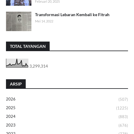
Februari 20, 2025
Transformasi Lebaran Kembali ke Fitrah
Mei 14, 2022
TOTAL TAYANGAN
3,299,314
ARSIP
2026
(507)
2025
(1225)
2024
(883)
2023
(676)
2022
(778)