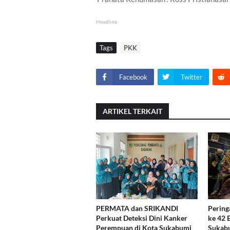
Headline
Tags
PKK
Facebook
Twitter
ARTIKEL TERKAIT
PERMATA dan SRIKANDI
Pering
Perkuat Deteksi Dini Kanker
ke 42
Perempuan di Kota Sukabumi
Sukabu