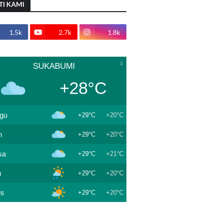
TI KAMI
1.5k
2.7k
1.8k
SUKABUMI
+28°C
gu
+29°C
+20°C
n
+29°C
+20°C
sa
+29°C
+21°C
u
+29°C
+20°C
is
+29°C
+20°C