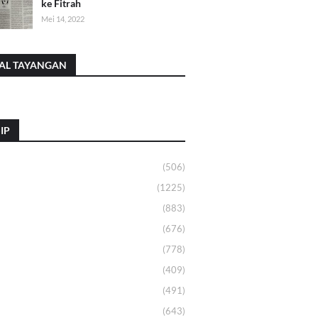
ke Fitrah
Mei 14, 2022
AL TAYANGAN
IP
(506)
(1225)
(883)
(676)
(778)
(409)
(491)
(643)