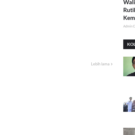
Wali
Ruti
Kemi
Admin 
KO
Lebih lama