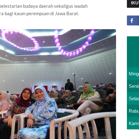
IKU
 pelestarian budaya daerah sekaligus wadah
ra bagi kaum perempuan di Jawa Barat.
Ming
Seni
Sela
Rab
Kam