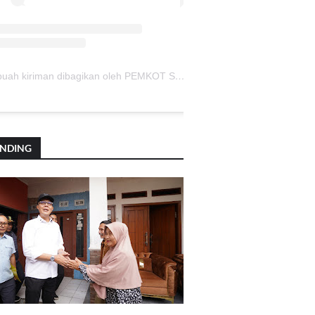
Sebuah kiriman dibagikan oleh PEMKOT SUKABUMI (@pemkotsukabumi_)
ENDING