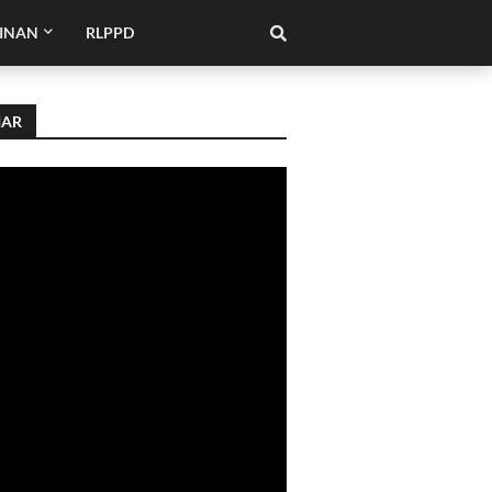
INAN
RLPPD
IAR