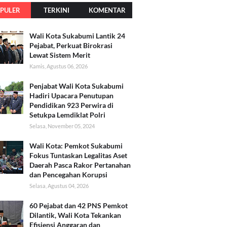
PULER
TERKINI
KOMENTAR
Wali Kota Sukabumi Lantik 24
Pejabat, Perkuat Birokrasi
Lewat Sistem Merit
Kamis, Agustus 06, 2026
Penjabat Wali Kota Sukabumi
Hadiri Upacara Penutupan
Pendidikan 923 Perwira di
Setukpa Lemdiklat Polri
Selasa, November 05, 2024
Wali Kota: Pemkot Sukabumi
Fokus Tuntaskan Legalitas Aset
Daerah Pasca Rakor Pertanahan
dan Pencegahan Korupsi
Selasa, Agustus 04, 2026
60 Pejabat dan 42 PNS Pemkot
Dilantik, Wali Kota Tekankan
Efisiensi Anggaran dan