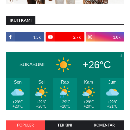
IKUTI KAMI
1.5k
2.7k
1.8k
+26°C
SUKABUMI
Sen
Sel
Rab
Kam
Jum
+29°C
+29°C
+29°C
+29°C
+29°C
+20°C
+20°C
+20°C
+20°C
+21°C
POPULER
TERKINI
KOMENTAR