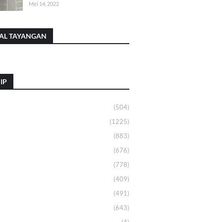
Mei 14, 2022
AL TAYANGAN
IP
(504)
(1225)
(883)
(676)
(778)
(409)
(491)
(643)
(4)