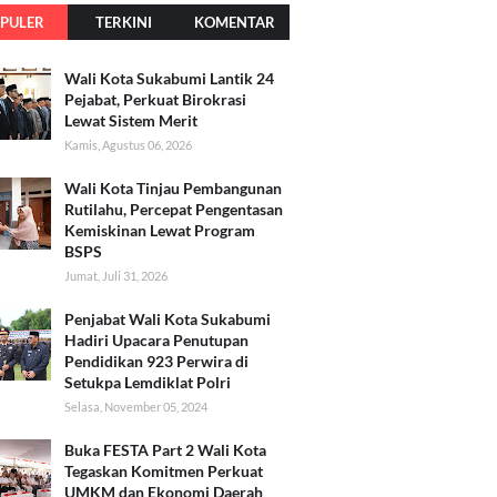
PULER
TERKINI
KOMENTAR
Wali Kota Sukabumi Lantik 24
Pejabat, Perkuat Birokrasi
Lewat Sistem Merit
Kamis, Agustus 06, 2026
Wali Kota Tinjau Pembangunan
Rutilahu, Percepat Pengentasan
Kemiskinan Lewat Program
BSPS
Jumat, Juli 31, 2026
Penjabat Wali Kota Sukabumi
Hadiri Upacara Penutupan
Pendidikan 923 Perwira di
Setukpa Lemdiklat Polri
Selasa, November 05, 2024
Buka FESTA Part 2 Wali Kota
Tegaskan Komitmen Perkuat
UMKM dan Ekonomi Daerah