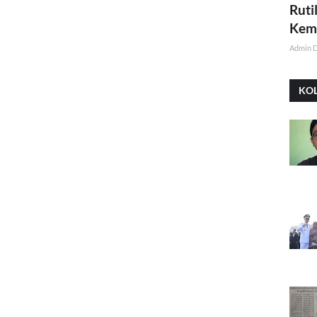
Ruti
Kemi
Admin 
KO