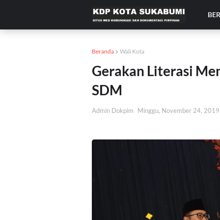
BE
Beranda
Wali Kota
Gerakan Literasi Me
SDM
Admin Dokpim
Minggu, November 24, 2019