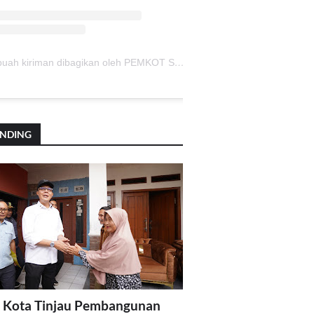
Sebuah kiriman dibagikan oleh PEMKOT SUKABUMI (@pemkotsukabumi_)
ENDING
 Kota Tinjau Pembangunan