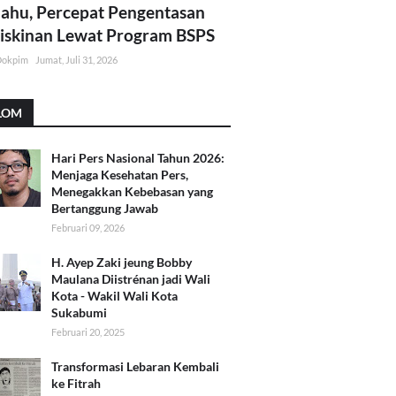
lahu, Percepat Pengentasan
skinan Lewat Program BSPS
Dokpim
Jumat, Juli 31, 2026
LOM
Hari Pers Nasional Tahun 2026:
Menjaga Kesehatan Pers,
Menegakkan Kebebasan yang
Bertanggung Jawab
Februari 09, 2026
H. Ayep Zaki jeung Bobby
Maulana Diistrénan jadi Wali
Kota - Wakil Wali Kota
Sukabumi
Februari 20, 2025
Transformasi Lebaran Kembali
ke Fitrah