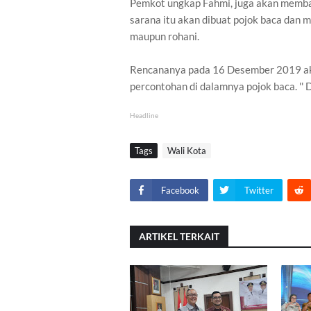
Pemkot ungkap Fahmi, juga akan memban
sarana itu akan dibuat pojok baca dan m
maupun rohani.
Rencananya pada 16 Desember 2019 aka
percontohan di dalamnya pojok baca. '' D
Headline
Tags
Wali Kota
Facebook
Twitter
ARTIKEL TERKAIT