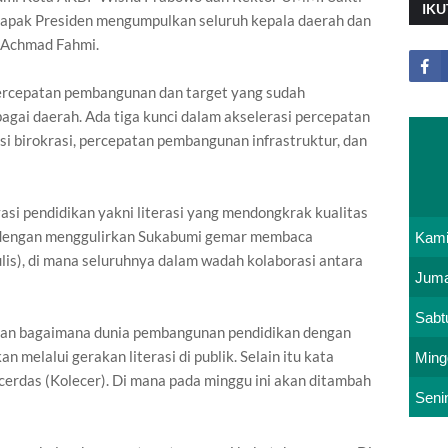
IKU
 bapak Presiden mengumpulkan seluruh kepala daerah dan
i Achmad Fahmi.
rcepatan pembangunan dan target yang sudah
bagai daerah. Ada tiga kunci dalam akselerasi percepatan
i birokrasi, percepatan pembangunan infrastruktur, dan
si pendidikan yakni literasi yang mendongkrak kualitas
ta dengan menggulirkan Sukabumi gemar membaca
Kam
ulis), di mana seluruhnya dalam wadah kolaborasi antara
Juma
Sabt
gan bagaimana dunia pembangunan pendidikan dengan
an melalui gerakan literasi di publik. Selain itu kata
Ming
 cerdas (Kolecer). Di mana pada minggu ini akan ditambah
Seni