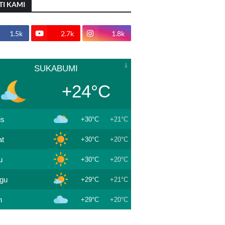
TI KAMI
1.5k
2.7k
1.8k
SUKABUMI
+24°C
is
+30°C
+21°C
t
+30°C
+20°C
u
+30°C
+20°C
gu
+29°C
+21°C
n
+29°C
+20°C