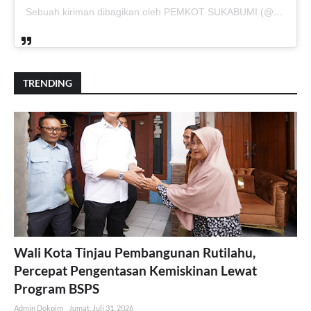
Sebuah kiriman dibagikan oleh PEMKOT SUKABUMI (@pemkotsukabumi_)
TRENDING
Wali Kota Tinjau Pembangunan Rutilahu,
Percepat Pengentasan Kemiskinan Lewat
Program BSPS
Admin Dokpim
Jumat, Juli 31, 2026