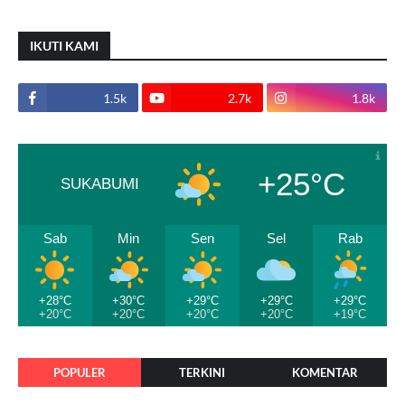
IKUTI KAMI
1.5k
2.7k
1.8k
+25°C
SUKABUMI
Sab
Min
Sen
Sel
Rab
+28°C
+30°C
+29°C
+29°C
+29°C
+20°C
+20°C
+20°C
+20°C
+19°C
POPULER
TERKINI
KOMENTAR