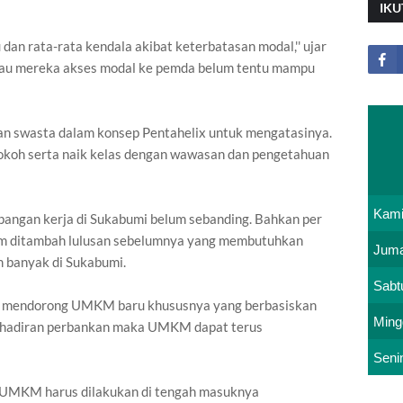
IKU
n rata-rata kendala akibat keterbatasan modal,'' ujar
lau mereka akses modal ke pemda belum tentu mampu
 swasta dalam konsep Pentahelix untuk mengatasinya.
kokoh serta naik kelas dengan wawasan dan pengetahuan
Kam
 lapangan kerja di Sukabumi belum sebanding. Bahkan per
lum ditambah lulusan sebelumnya yang membutuhkan
Juma
m banyak di Sukabumi.
Sabt
ah mendorong UMKM baru khususnya yang berbasiskan
Ming
kehadiran perbankan maka UMKM dapat terus
Seni
UMKM harus dilakukan di tengah masuknya