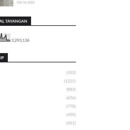
Mei 14, 2022
AL TAYANGAN
3,293,136
IP
(503)
(1225)
(883)
(676)
(778)
(409)
(491)