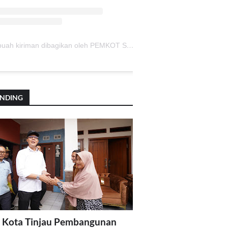
Sebuah kiriman dibagikan oleh PEMKOT SUKABUMI (@pemkotsukabumi_)
ENDING
 Kota Tinjau Pembangunan