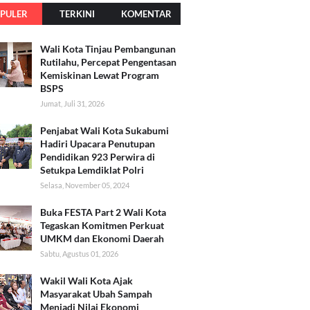
PULER
TERKINI
KOMENTAR
Wali Kota Tinjau Pembangunan
Rutilahu, Percepat Pengentasan
Kemiskinan Lewat Program
BSPS
Jumat, Juli 31, 2026
Penjabat Wali Kota Sukabumi
Hadiri Upacara Penutupan
Pendidikan 923 Perwira di
Setukpa Lemdiklat Polri
Selasa, November 05, 2024
Buka FESTA Part 2 Wali Kota
Tegaskan Komitmen Perkuat
UMKM dan Ekonomi Daerah
Sabtu, Agustus 01, 2026
Wakil Wali Kota Ajak
Masyarakat Ubah Sampah
Menjadi Nilai Ekonomi