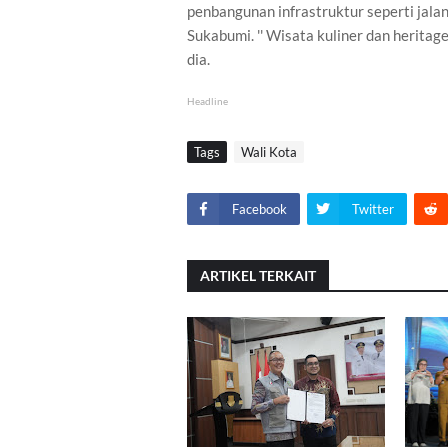
penbangunan infrastruktur seperti jalan
Sukabumi. '' Wisata kuliner dan herita
dia.
Headline
Tags
Wali Kota
Facebook
Twitter
ARTIKEL TERKAIT