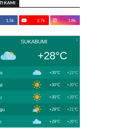
TI KAMI
1.5k
2.7k
1.8k
SUKABUMI
+28°C
is
+30°C
+21°C
t
+30°C
+20°C
u
+30°C
+20°C
gu
+29°C
+21°C
n
+29°C
+20°C