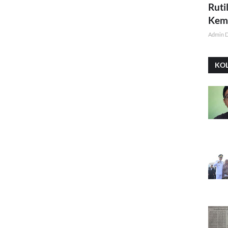
Ruti
Kemi
Admin 
KO