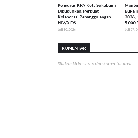
Pengurus KPA Kota Sukabumi
Menter
Dikukuhkan, Perkuat
Buka I
Kolaborasi Penanggulangan
2026, 
HIV/AIDS
5.000 
Juli 30, 2026
Juli 27, 
KOMENTAR
Silakan kirim saran dan komentar anda