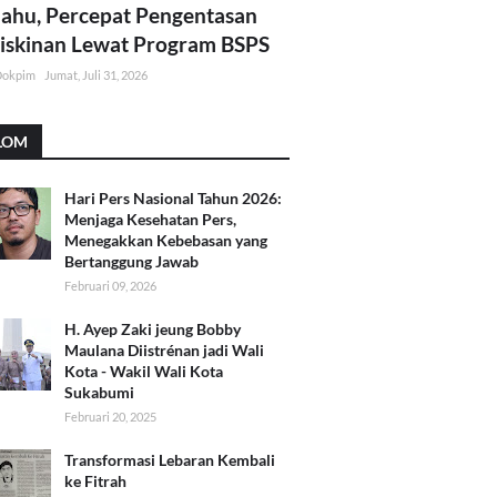
lahu, Percepat Pengentasan
skinan Lewat Program BSPS
Dokpim
Jumat, Juli 31, 2026
LOM
Hari Pers Nasional Tahun 2026:
Menjaga Kesehatan Pers,
Menegakkan Kebebasan yang
Bertanggung Jawab
Februari 09, 2026
H. Ayep Zaki jeung Bobby
Maulana Diistrénan jadi Wali
Kota - Wakil Wali Kota
Sukabumi
Februari 20, 2025
Transformasi Lebaran Kembali
ke Fitrah