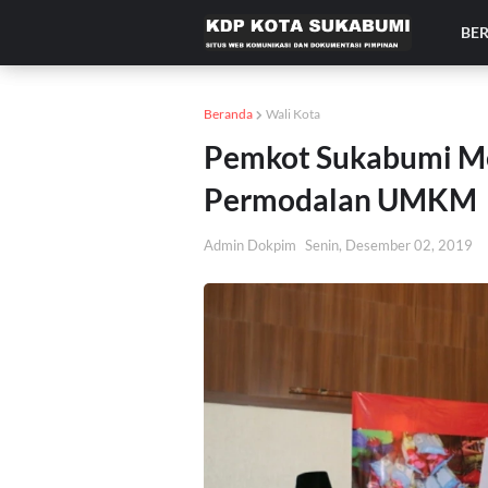
BE
Beranda
Wali Kota
Pemkot Sukabumi M
Permodalan UMKM
Admin Dokpim
Senin, Desember 02, 2019