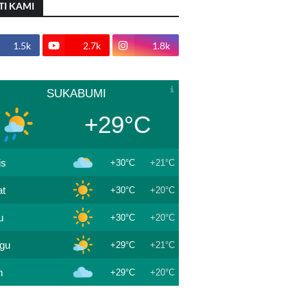
TI KAMI
1.5k
2.7k
1.8k
SUKABUMI
+29°C
is
+30°C
+21°C
t
+30°C
+20°C
u
+30°C
+20°C
gu
+29°C
+21°C
n
+29°C
+20°C