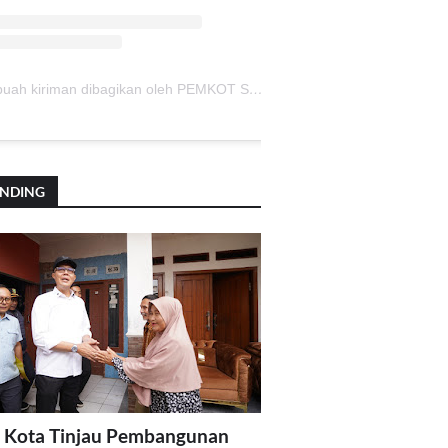
Sebuah kiriman dibagikan oleh PEMKOT SUKABUMI (@pemkotsukabumi_)
ENDING
 Kota Tinjau Pembangunan