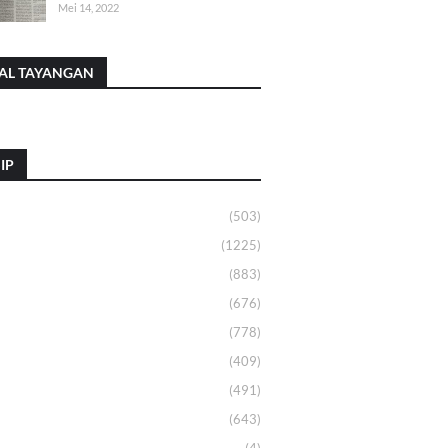
Mei 14, 2022
AL TAYANGAN
IP
(503)
(1225)
(883)
(676)
(778)
(409)
(491)
(643)
(4)