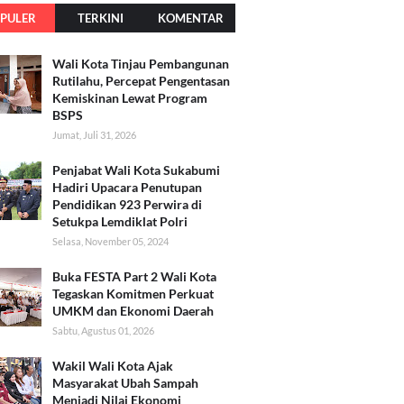
PULER
TERKINI
KOMENTAR
Wali Kota Tinjau Pembangunan
Rutilahu, Percepat Pengentasan
Kemiskinan Lewat Program
BSPS
Jumat, Juli 31, 2026
Penjabat Wali Kota Sukabumi
Hadiri Upacara Penutupan
Pendidikan 923 Perwira di
Setukpa Lemdiklat Polri
Selasa, November 05, 2024
Buka FESTA Part 2 Wali Kota
Tegaskan Komitmen Perkuat
UMKM dan Ekonomi Daerah
Sabtu, Agustus 01, 2026
Wakil Wali Kota Ajak
Masyarakat Ubah Sampah
Menjadi Nilai Ekonomi