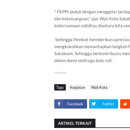
'' FKPPI peduli dengan menggelar berb
dan kekeluargaan,'' ujar Wali Kota Su
kebersamaan soliditas diantara kita se
Sehingga Pemkot memberikan apresiasi
mengkokohkan memantapkan langkah FK
Sukabumi. Sehingga berkontribusiu mel
dalam dunia olahraga bola voli.
Headline
Tags
Kegiatan
Wali Kota
Facebook
Twitter
ARTIKEL TERKAIT