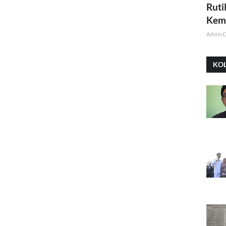
Ruti
Kemi
Admin 
KO