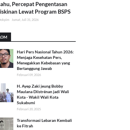
lahu, Percepat Pengentasan
skinan Lewat Program BSPS
Dokpim
Jumat, Juli 31, 2026
LOM
Hari Pers Nasional Tahun 2026:
Menjaga Kesehatan Pers,
Menegakkan Kebebasan yang
Bertanggung Jawab
Februari 09, 2026
H. Ayep Zaki jeung Bobby
Maulana Diistrénan jadi Wali
Kota - Wakil Wali Kota
Sukabumi
Februari 20, 2025
Transformasi Lebaran Kembali
ke Fitrah