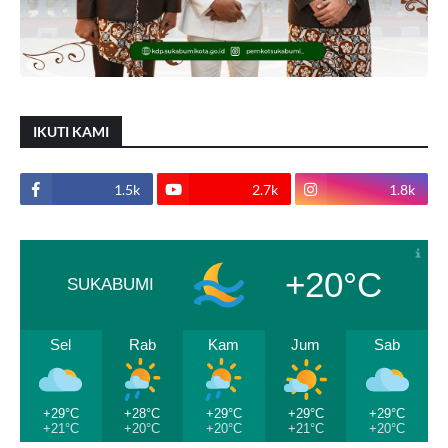
IKUTI KAMI
1.5k
2.7k
1.8k
+20°C
SUKABUMI
Sel
Rab
Kam
Jum
Sab
+29°C
+28°C
+29°C
+29°C
+29°C
+21°C
+20°C
+20°C
+21°C
+20°C