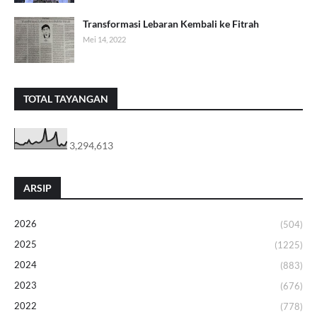
Transformasi Lebaran Kembali ke Fitrah
Mei 14, 2022
TOTAL TAYANGAN
3,294,613
ARSIP
2026
(504)
2025
(1225)
2024
(883)
2023
(676)
2022
(778)