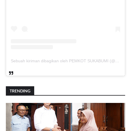
Sebuah kiriman dibagikan oleh PEMKOT SUKABUMI (@pemkotsukabumi_)
TRENDING