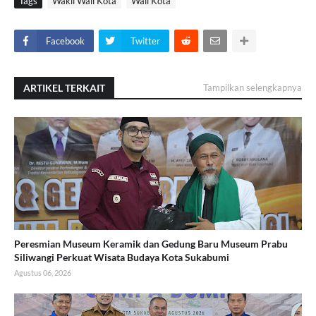
Tags
Wakil Wali Kota
Wali Kota
Facebook
Twitter
ARTIKEL TERKAIT
Tampilkan selengkapnya
Peresmian Museum Keramik dan Gedung Baru Museum Prabu
Siliwangi Perkuat Wisata Budaya Kota Sukabumi
Agustus 06, 2026