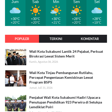
Jum
Sab
Min
Sen
Sel
+30°C
+30°C
+30°C
+28°C
+28°C
+20°C
+20°C
+21°C
+20°C
+19°C
POPULER
TERKINI
KOMENTAR
Wali Kota Sukabumi Lantik 24 Pejabat, Perkuat
Birokrasi Lewat Sistem Merit
Kamis, Agustus 06, 2026
Wali Kota Tinjau Pembangunan Rutilahu,
Percepat Pengentasan Kemiskinan Lewat
Program BSPS
Jumat, Juli 31, 2026
Penjabat Wali Kota Sukabumi Hadiri Upacara
Penutupan Pendidikan 923 Perwira di Setukpa
Lemdiklat Polri