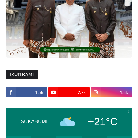
IKUTI KAMI
1.5k
2.7k
1.8k
+21°C
SUKABUMI