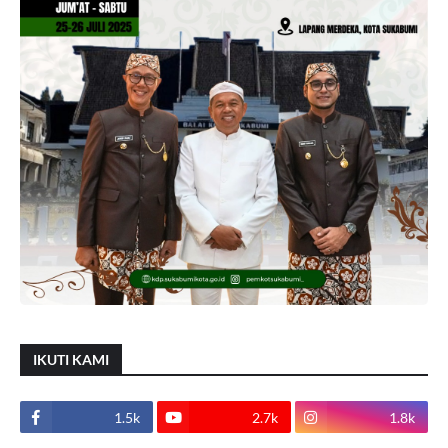
IKUTI KAMI
1.5k
2.7k
1.8k