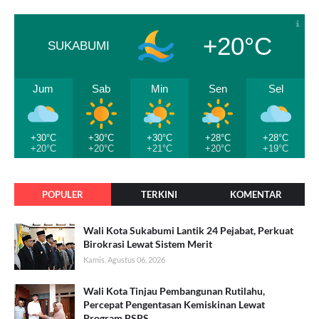
+20°C
SUKABUMI
Jum
Sab
Min
Sen
Sel
+30°C
+30°C
+30°C
+28°C
+28°C
+20°C
+20°C
+21°C
+20°C
+19°C
POPULER
TERKINI
KOMENTAR
Wali Kota Sukabumi Lantik 24 Pejabat, Perkuat
Birokrasi Lewat Sistem Merit
Kamis, Agustus 06, 2026
Wali Kota Tinjau Pembangunan Rutilahu,
Percepat Pengentasan Kemiskinan Lewat
Program BSPS