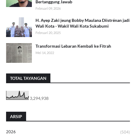
Bertanggung Jawab
Februari 09, 2026
H. Ayep Zaki jeung Bobby Maulana Diistrénan jadi
Wali Kota - Wakil Wali Kota Sukabumi
Februari 20, 2025
Transformasi Lebaran Kembali ke Fitrah
Mei 14, 2022
TOTAL TAYANGAN
3,294,938
ARSIP
2026
(504)