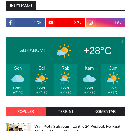
IKUTI KAMI
1.5k
2.7k
1.8k
+28°C
SUKABUMI
Sen
Sel
Rab
Kam
Jum
+28°C
+29°C
+27°C
+29°C
+29°C
+21°C
+21°C
+20°C
+20°C
+21°C
POPULER
TERKINI
KOMENTAR
Wali Kota Sukabumi Lantik 24 Pejabat, Perkuat