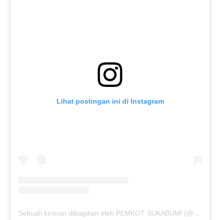
Lihat postingan ini di Instagram
Sebuah kiriman dibagikan oleh PEMKOT SUKABUMI (@pemkotsukabumi_)