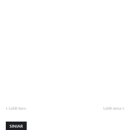
Lebih baru
Lebih lama
SINIAR