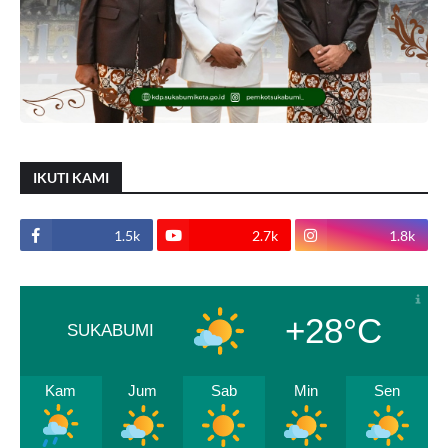
IKUTI KAMI
1.5k
2.7k
1.8k
+28°C
SUKABUMI
Kam
Jum
Sab
Min
Sen