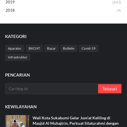
2019
(643)
2018
(4)
KATEGORI
Aparatur
BKCHT
Bazar
Bulletin
Covid-19
Infrastruktur
PENCARIAN
KEWILAYAHAN
Wali Kota Sukabumi Gelar Jum’at Keliling di
Masjid Al Muhajirin, Perkuat Silaturahmi dengan