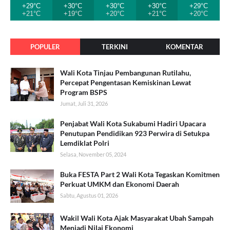
+29°C
+30°C
+30°C
+30°C
+29°C
+21°C
+19°C
+20°C
+21°C
+20°C
POPULER
TERKINI
KOMENTAR
Wali Kota Tinjau Pembangunan Rutilahu,
Percepat Pengentasan Kemiskinan Lewat
Program BSPS
Jumat, Juli 31, 2026
Penjabat Wali Kota Sukabumi Hadiri Upacara
Penutupan Pendidikan 923 Perwira di Setukpa
Lemdiklat Polri
Selasa, November 05, 2024
Buka FESTA Part 2 Wali Kota Tegaskan Komitmen
Perkuat UMKM dan Ekonomi Daerah
Sabtu, Agustus 01, 2026
Wakil Wali Kota Ajak Masyarakat Ubah Sampah
Menjadi Nilai Ekonomi