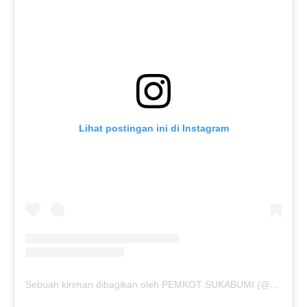
Lihat postingan ini di Instagram
Sebuah kiriman dibagikan oleh PEMKOT SUKABUMI (@pemkotsukabumi_)