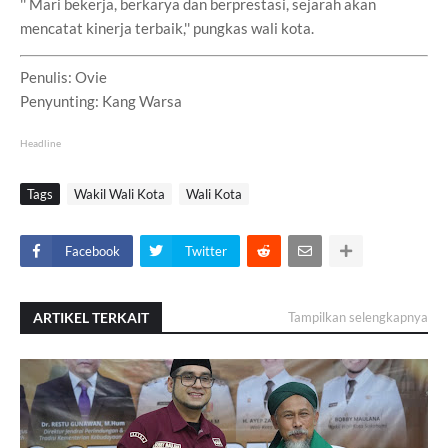
'' Mari bekerja, berkarya dan berprestasi, sejarah akan
mencatat kinerja terbaik,'' pungkas wali kota.
Penulis: Ovie
Penyunting: Kang Warsa
Headline
Tags
Wakil Wali Kota
Wali Kota
Facebook
Twitter
ARTIKEL TERKAIT
Tampilkan selengkapnya