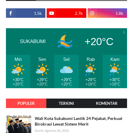
1.5k
2.7k
1.8k
+20°C
SUKABUMI
Min
Sen
Sel
Rab
Kam
+30°C
+29°C
+29°C
+29°C
+30°C
+20°C
+20°C
+20°C
+19°C
+19°C
POPULER
TERKINI
KOMENTAR
Wali Kota Sukabumi Lantik 24 Pejabat, Perkuat
Birokrasi Lewat Sistem Merit
Kamis, Agustus 06, 2026