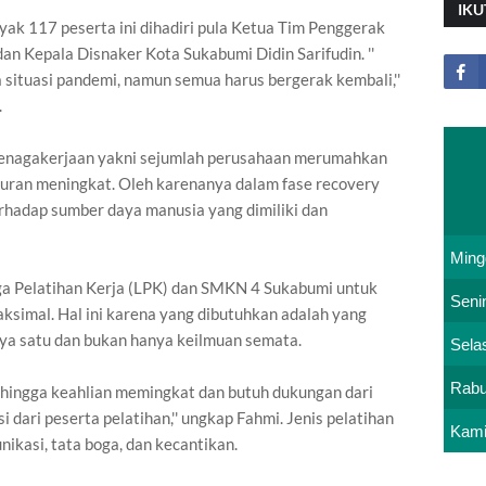
IKU
ak 117 peserta ini dihadiri pula Ketua Tim Penggerak
an Kepala Disnaker Kota Sukabumi Didin Sarifudin. ''
a situasi pandemi, namun semua harus bergerak kembali,''
.
enagakerjaan yakni sejumlah perusahaan merumahkan
uran meningkat. Oleh karenanya dalam fase recovery
rhadap sumber daya manusia yang dimiliki dan
Ming
 Pelatihan Kerja (LPK) dan SMKN 4 Sukabumi untuk
Seni
imal. Hal ini karena yang dibutuhkan adalah yang
ya satu dan bukan hanya keilmuan semata.
Sela
Rab
sehingga keahlian memingkat dan butuh dukungan dari
 dari peserta pelatihan,'' ungkap Fahmi. Jenis pelatihan
Kam
nikasi, tata boga, dan kecantikan.