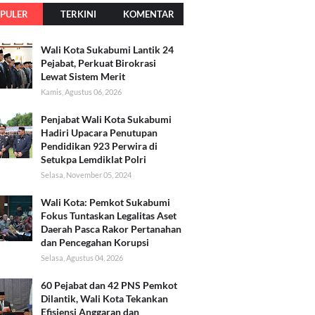
PULER
TERKINI
KOMENTAR
Wali Kota Sukabumi Lantik 24
Pejabat, Perkuat Birokrasi
Lewat Sistem Merit
Kamis, Agustus 06, 2026
Penjabat Wali Kota Sukabumi
Hadiri Upacara Penutupan
Pendidikan 923 Perwira di
Setukpa Lemdiklat Polri
Selasa, November 05, 2024
Wali Kota: Pemkot Sukabumi
Fokus Tuntaskan Legalitas Aset
Daerah Pasca Rakor Pertanahan
dan Pencegahan Korupsi
Selasa, Agustus 04, 2026
60 Pejabat dan 42 PNS Pemkot
Dilantik, Wali Kota Tekankan
Efisiensi Anggaran dan