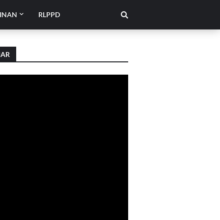
INAN
RLPPD
IAR