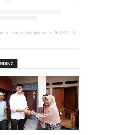
Sebuah kiriman dibagikan oleh PEMKOT SUKABUMI (@pemkotsukabumi_)
ENDING