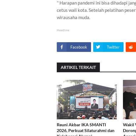
'' Harapan pandemi ini bisa dihadapi ja
cetus wali kota. Setelah pelatihan peser
wirausaha muda.
Headline
Facebook
Twitter
ARTIKEL TERKAIT
Reuni Akbar IKA SMANTI
Wakil 
2026, Perkuat Silaturahmi dan
Dorong