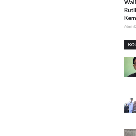
Wali
Ruti
Kemi
Admin 
KO