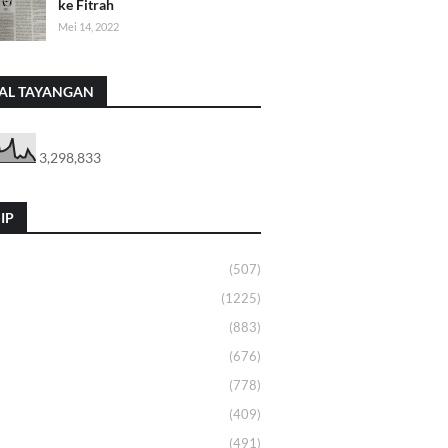
ke Fitrah
Mei 14, 2022
AL TAYANGAN
3,298,833
IP
(507)
(1225)
(883)
(676)
(778)
(409)
(491)