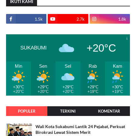
IKUTI KAMI
1.5k
2.7k
1.8k
+20°C
SUKABUMI
Min
Sen
Sel
Rab
Kam
+30°C
+29°C
+29°C
+29°C
+30°C
+20°C
+20°C
+20°C
+19°C
+19°C
POPULER
TERKINI
KOMENTAR
Wali Kota Sukabumi Lantik 24 Pejabat, Perkuat
Birokrasi Lewat Sistem Merit