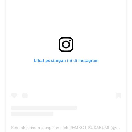
Lihat postingan ini di Instagram
Sebuah kiriman dibagikan oleh PEMKOT SUKABUMI (@pemkotsukabumi_)