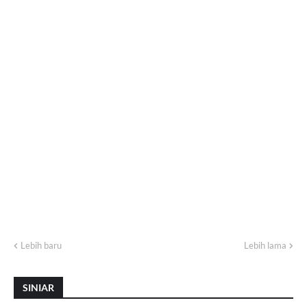
Lebih baru
Lebih lama
SINIAR