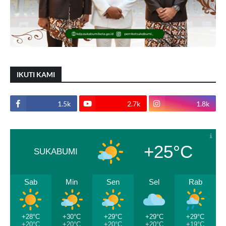
IKUTI KAMI
1.5k
2.7k
1.8k
+25°C
SUKABUMI
Sab
Min
Sen
Sel
Rab
+28°C
+30°C
+29°C
+29°C
+29°C
+20°C
+20°C
+20°C
+20°C
+19°C