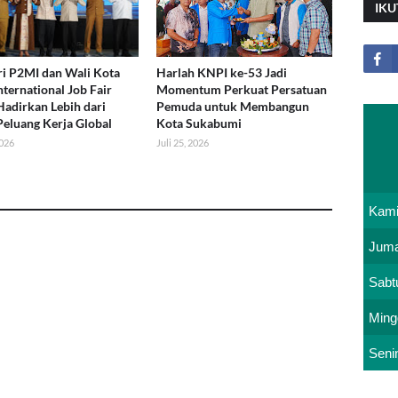
IKU
i P2MI dan Wali Kota
Harlah KNPI ke-53 Jadi
nternational Job Fair
Momentum Perkuat Persatuan
Hadirkan Lebih dari
Pemuda untuk Membangun
Peluang Kerja Global
Kota Sukabumi
2026
Juli 25, 2026
Kam
Juma
Sabt
Ming
Seni