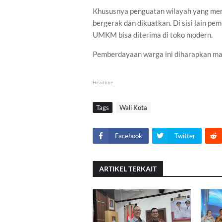
Khususnya penguatan wilayah yang me
bergerak dan dikuatkan. Di sisi lain p
UMKM bisa diterima di toko modern.
Pemberdayaan warga ini diharapkan m
Headline
Tags
Wali Kota
Facebook
Twitter
ARTIKEL TERKAIT