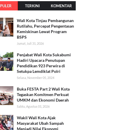
PULER
TERKINI
KOMENTAR
Wali Kota Tinjau Pembangunan
Rutilahu, Percepat Pengentasan
Kemiskinan Lewat Program
BSPS
Jumat, Juli 31, 2026
Penjabat Wali Kota Sukabumi
Hadiri Upacara Penutupan
Pendidikan 923 Perwira di
Setukpa Lemdiklat Polri
Selasa, November 05, 2024
Buka FESTA Part 2 Wali Kota
Tegaskan Komitmen Perkuat
UMKM dan Ekonomi Daerah
Sabtu, Agustus 01, 2026
Wakil Wali Kota Ajak
Masyarakat Ubah Sampah
Menjadi Nilai Ekonomi