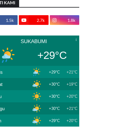
TI KAMI
1.5k
2.7k
1.8k
SUKABUMI
+29°C
is
+29°C
+21°C
t
+30°C
+19°C
u
+30°C
+20°C
gu
+30°C
+21°C
n
+29°C
+20°C