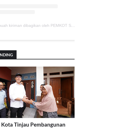
Sebuah kiriman dibagikan oleh PEMKOT SUKABUMI (@pemkotsukabumi_)
ENDING
 Kota Tinjau Pembangunan