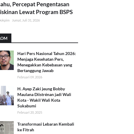
lahu, Percepat Pengentasan
skinan Lewat Program BSPS
Dokpim
Jumat, Juli 31, 2026
LOM
Hari Pers Nasional Tahun 2026:
Menjaga Kesehatan Pers,
Menegakkan Kebebasan yang
Bertanggung Jawab
Februari 09, 2026
H. Ayep Zaki jeung Bobby
Maulana Diistrénan jadi Wali
Kota - Wakil Wali Kota
Sukabumi
Februari 20, 2025
Transformasi Lebaran Kembali
ke Fitrah