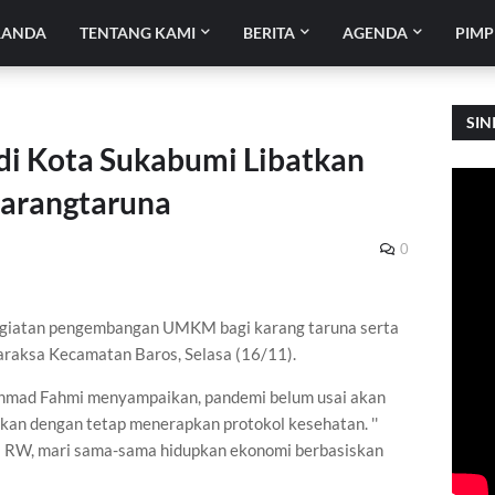
RANDA
TENTANG KAMI
BERITA
AGENDA
PIMP
SIN
di Kota Sukabumi Libatkan
arangtaruna
0
egiatan pengembangan UMKM bagi karang taruna serta
raksa Kecamatan Baros, Selasa (16/11).
chmad Fahmi menyampaikan, pandemi belum usai akan
kan dengan tetap menerapkan protokol kesehatan. ''
 RW, mari sama-sama hidupkan ekonomi berbasiskan