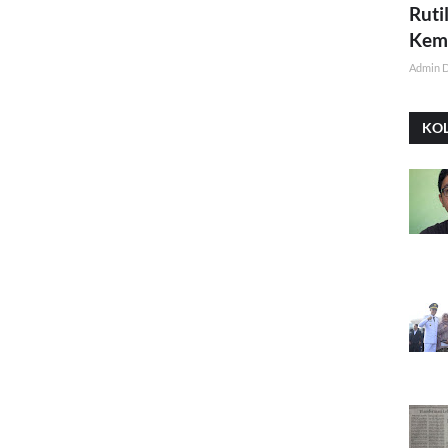
Ruti
Kemi
Admin 
KO