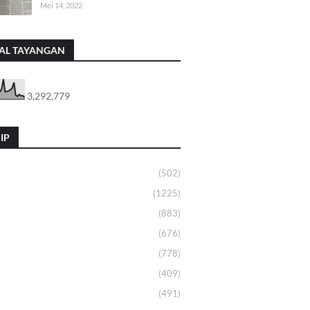
Mei 14, 2022
AL TAYANGAN
3,292,779
IP
(502)
(1225)
(883)
(676)
(778)
(409)
(491)