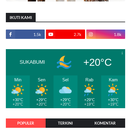
IKUTI KAMI
1.5k
2.7k
1.8k
+20°C
SUKABUMI
Min
Sen
Sel
Rab
Kam
+30°C
+29°C
+29°C
+29°C
+30°C
+20°C
+20°C
+20°C
+19°C
+19°C
POPULER
TERKINI
KOMENTAR