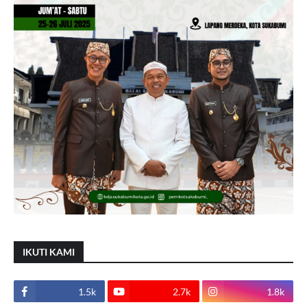
IKUTI KAMI
1.5k
2.7k
1.8k