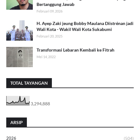
Bertanggung Jawab
Februari 09, 2026
H. Ayep Zaki jeung Bobby Maulana Diistrénan jadi
Wali Kota - Wakil Wali Kota Sukabumi
Februari 20, 2025
Transformasi Lebaran Kembali ke Fitrah
Mei 14, 2022
TOTAL TAYANGAN
3,294,888
ARSIP
2026
(504)