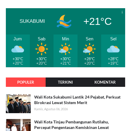
+21°C
SUKABUMI
Jum
Sab
Min
Sen
Sel
+30°C
+30°C
+30°C
+28°C
+28°C
+20°C
+20°C
+21°C
+20°C
+19°C
POPULER
TERKINI
KOMENTAR
Wali Kota Sukabumi Lantik 24 Pejabat, Perkuat
Birokrasi Lewat Sistem Merit
Kamis, Agustus 06, 2026
Wali Kota Tinjau Pembangunan Rutilahu,
Percepat Pengentasan Kemiskinan Lewat