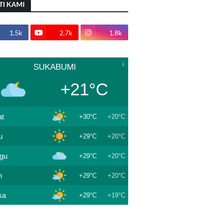
TI KAMI
1.5k
2.7k
1.8k
SUKABUMI
+21°C
t
+30°C
+20°C
u
+29°C
+20°C
gu
+29°C
+20°C
n
+29°C
+20°C
sa
+29°C
+19°C