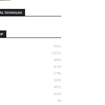
AL TAYANGAN
IP
(505)
(1225)
(883)
(676)
(778)
(409)
(491)
(643)
(4)