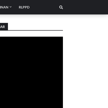
INAN
RLPPD
IAR