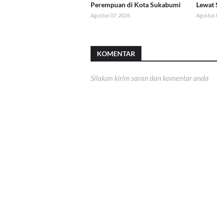
Perempuan di Kota Sukabumi
Lewat 
Agustus 07, 2026
Agustus 
KOMENTAR
Silakan kirim saran dan komentar anda