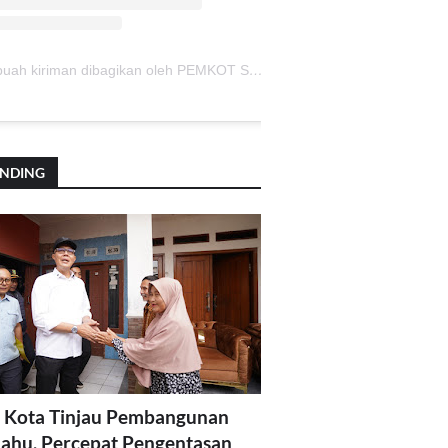
Sebuah kiriman dibagikan oleh PEMKOT SUKABUMI (@pemkotsukabumi_)
ENDING
 Kota Tinjau Pembangunan
lahu, Percepat Pengentasan