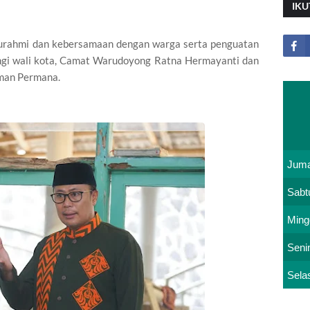
IKU
turahmi dan kebersamaan dengan warga serta penguatan
gi wali kota, Camat Warudoyong Ratna Hermayanti dan
man Permana.
Juma
Sabt
Ming
Seni
Sela