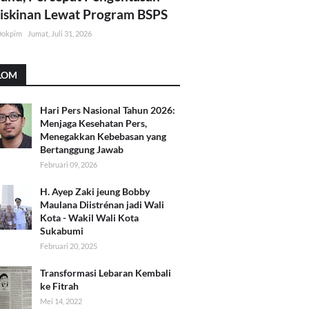
skinan Lewat Program BSPS
Dokpim
Jumat, Juli 31, 2026
LOM
Hari Pers Nasional Tahun 2026:
Menjaga Kesehatan Pers,
Menegakkan Kebebasan yang
Bertanggung Jawab
Februari 09, 2026
H. Ayep Zaki jeung Bobby
Maulana Diistrénan jadi Wali
Kota - Wakil Wali Kota
Sukabumi
Februari 20, 2025
Transformasi Lebaran Kembali
ke Fitrah
Mei 14, 2022