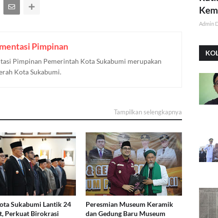
Kemi
Admin 
mentasi Pimpinan
KO
asi Pimpinan Pemerintah Kota Sukabumi merupakan
aerah Kota Sukabumi.
Tampilkan selengkapnya
ota Sukabumi Lantik 24
Peresmian Museum Keramik
t, Perkuat Birokrasi
dan Gedung Baru Museum