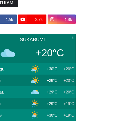
TI KAMI
1.5k
2.7k
1.8k
SUKABUMI
+20°C
gu
+30°C
+20°C
n
+29°C
+20°C
sa
+29°C
+20°C
u
+29°C
+19°C
is
+30°C
+19°C