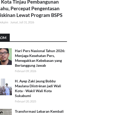
 Kota Tinjau Pembangunan
lahu, Percepat Pengentasan
skinan Lewat Program BSPS
Dokpim
Jumat, Juli 31, 2026
LOM
Hari Pers Nasional Tahun 2026:
Menjaga Kesehatan Pers,
Menegakkan Kebebasan yang
Bertanggung Jawab
Februari 09, 2026
H. Ayep Zaki jeung Bobby
Maulana Diistrénan jadi Wali
Kota - Wakil Wali Kota
Sukabumi
Februari 20, 2025
Transformasi Lebaran Kembali