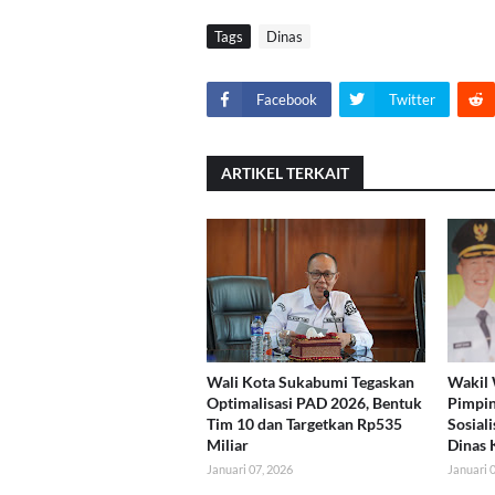
Tags
Dinas
Facebook
Twitter
ARTIKEL TERKAIT
Wali Kota Sukabumi Tegaskan
Wakil 
Optimalisasi PAD 2026, Bentuk
Pimpin
Tim 10 dan Targetkan Rp535
Sosiali
Miliar
Dinas 
Januari 07, 2026
Januari 