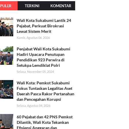
PULER
TERKINI
KOMENTAR
Wali Kota Sukabumi Lantik 24
Pejabat, Perkuat Birokrasi
Lewat Sistem Merit
Kamis, Agustus 06, 2026
Penjabat Wali Kota Sukabumi
Hadiri Upacara Penutupan
Pendidikan 923 Perwira di
Setukpa Lemdiklat Polri
Selasa, November 05, 2024
Wali Kota: Pemkot Sukabumi
Fokus Tuntaskan Legalitas Aset
Daerah Pasca Rakor Pertanahan
dan Pencegahan Korupsi
Selasa, Agustus 04, 2026
60 Pejabat dan 42 PNS Pemkot
Dilantik, Wali Kota Tekankan
Efisiensi Anggaran dan