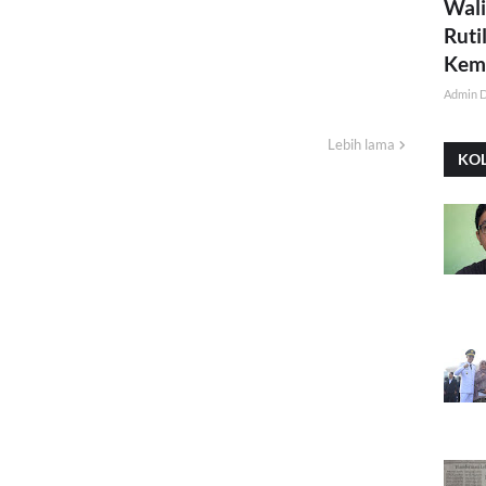
Wali
Ruti
Kemi
Admin 
Lebih lama
KO