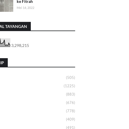
ke Fitrah
Mei 14, 2022
AL TAYANGAN
3,298,215
IP
(505)
(1225)
(883)
(676)
(778)
(409)
(491)