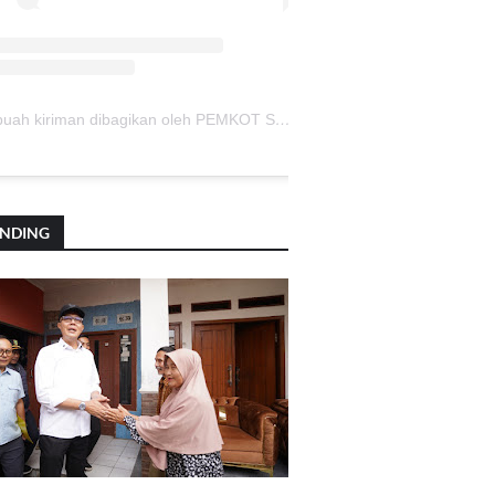
Sebuah kiriman dibagikan oleh PEMKOT SUKABUMI (@pemkotsukabumi_)
ENDING