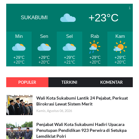
+23°C
SUKABUMI
Min
Sen
Sel
Rab
Kam
+29°C
+29°C
+29°C
+29°C
+29°C
+20°C
+20°C
+21°C
+20°C
+20°C
POPULER
TERKINI
KOMENTAR
Wali Kota Sukabumi Lantik 24 Pejabat, Perkuat
Birokrasi Lewat Sistem Merit
Kamis, Agustus 06, 2026
Penjabat Wali Kota Sukabumi Hadiri Upacara
Penutupan Pendidikan 923 Perwira di Setukpa
Lemdiklat Polri