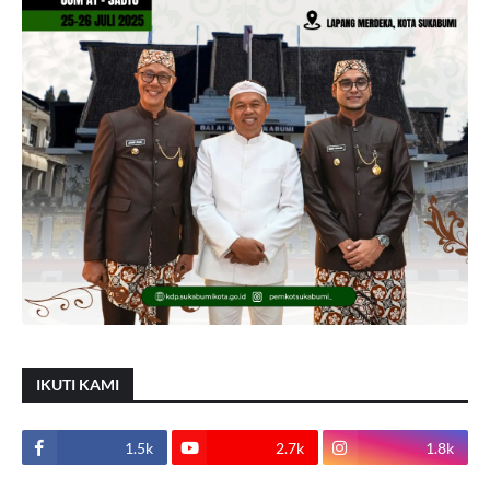
IKUTI KAMI
1.5k
2.7k
1.8k