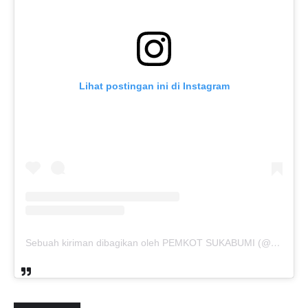
Lihat postingan ini di Instagram
Sebuah kiriman dibagikan oleh PEMKOT SUKABUMI (@pemkotsukabumi_)