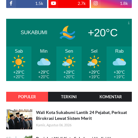
1.5k
2.7k
1.8k
+20°C
SUKABUMI
Sab
Min
Sen
Sel
Rab
+29°C
+29°C
+29°C
+29°C
+30°C
+20°C
+20°C
+20°C
+19°C
+19°C
POPULER
TERKINI
KOMENTAR
Wali Kota Sukabumi Lantik 24 Pejabat, Perkuat
Birokrasi Lewat Sistem Merit
Kamis, Agustus 06, 2026