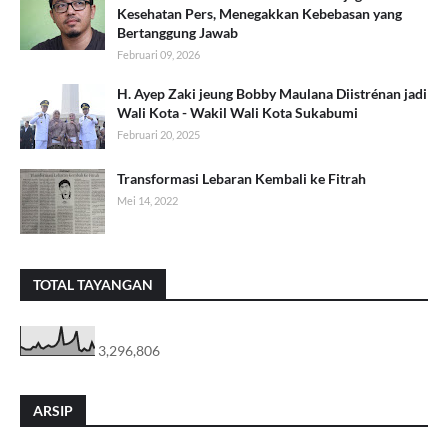
Kesehatan Pers, Menegakkan Kebebasan yang
Bertanggung Jawab
Februari 09, 2026
H. Ayep Zaki jeung Bobby Maulana Diistrénan jadi
Wali Kota - Wakil Wali Kota Sukabumi
Februari 20, 2025
Transformasi Lebaran Kembali ke Fitrah
Mei 14, 2022
TOTAL TAYANGAN
3,296,806
ARSIP