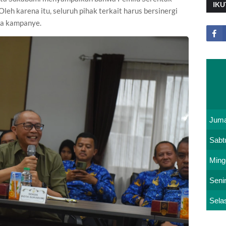
IKU
h karena itu, seluruh pihak terkait harus bersinergi
sa kampanye.
Juma
Sabt
Ming
Seni
Sela