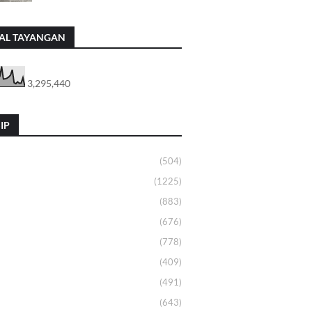
AL TAYANGAN
3,295,440
IP
(504)
(1225)
(883)
(676)
(778)
(409)
(491)
(643)