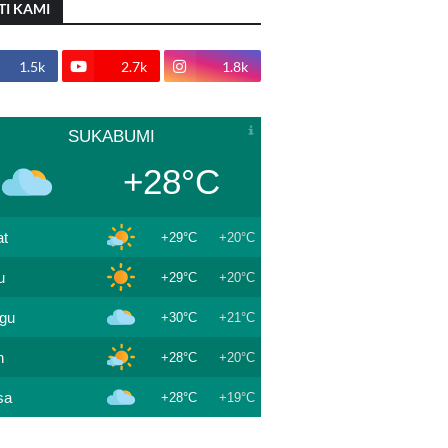
TI KAMI
1.5k
2.7k
1.8k
SUKABUMI
+28°C
t
+29°C
+20°C
u
+29°C
+20°C
gu
+30°C
+21°C
n
+28°C
+20°C
sa
+28°C
+19°C