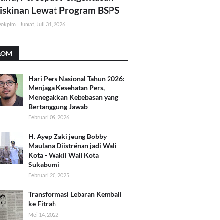
skinan Lewat Program BSPS
Dokpim
Jumat, Juli 31, 2026
LOM
Hari Pers Nasional Tahun 2026:
Menjaga Kesehatan Pers,
Menegakkan Kebebasan yang
Bertanggung Jawab
Februari 09, 2026
H. Ayep Zaki jeung Bobby
Maulana Diistrénan jadi Wali
Kota - Wakil Wali Kota
Sukabumi
Februari 20, 2025
Transformasi Lebaran Kembali
ke Fitrah
Mei 14, 2022