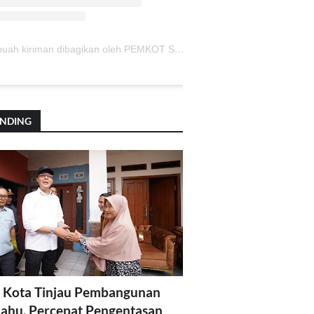
Sebuah kiriman dibagikan oleh PEMKOT SUKABUMI (@pemkotsukabumi_)
ENDING
 Kota Tinjau Pembangunan
lahu, Percepat Pengentasan