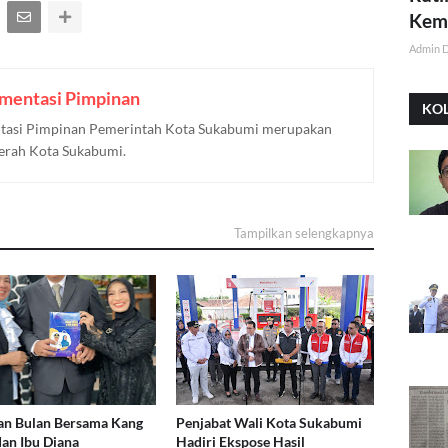
Kemi
Admin 
mentasi Pimpinan
KO
asi Pimpinan Pemerintah Kota Sukabumi merupakan
aerah Kota Sukabumi.
Tampilkan selengkapnya
an Bulan Bersama Kang
Penjabat Wali Kota Sukabumi
dan Ibu Diana
Hadiri Ekspose Hasil