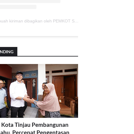
Sebuah kiriman dibagikan oleh PEMKOT SUKABUMI (@pemkotsukabumi_)
ENDING
 Kota Tinjau Pembangunan
lahu, Percepat Pengentasan