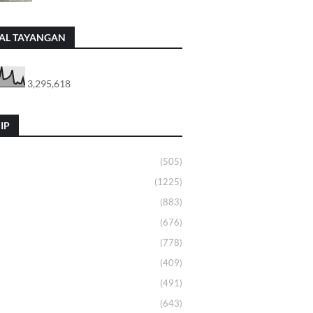
AL TAYANGAN
3,295,618
IP
(505)
(1225)
(883)
(676)
(778)
(409)
(491)
(643)