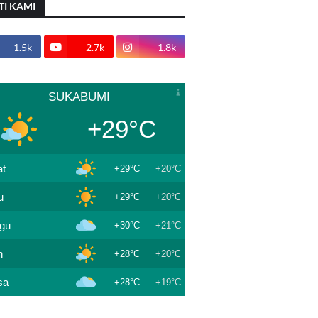
TI KAMI
1.5k
2.7k
1.8k
SUKABUMI
+29°C
t
+29°C
+20°C
u
+29°C
+20°C
gu
+30°C
+21°C
n
+28°C
+20°C
sa
+28°C
+19°C