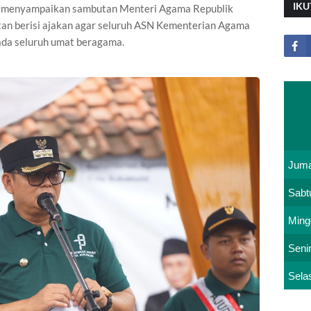
IKU
ji menyampaikan sambutan Menteri Agama Republik
tan berisi ajakan agar seluruh ASN Kementerian Agama
ada seluruh umat beragama.
Juma
Sabt
Ming
Seni
Sela