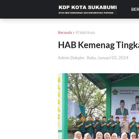
BE
Beranda
Pj Wali Kota
HAB Kemenag Tingka
Admin Dokpim
Rabu, Januari 03, 2024