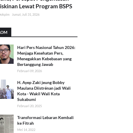
skinan Lewat Program BSPS
Dokpim
Jumat, Juli 31, 2026
LOM
Hari Pers Nasional Tahun 2026:
Menjaga Kesehatan Pers,
Menegakkan Kebebasan yang
Bertanggung Jawab
Februari 09, 2026
H. Ayep Zaki jeung Bobby
Maulana Diistrénan jadi Wali
Kota - Wakil Wali Kota
Sukabumi
Februari 20, 2025
Transformasi Lebaran Kembali
ke Fitrah
Mei 14, 2022