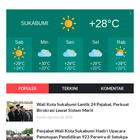
+28°C
SUKABUMI
Sab
Min
Sen
Sel
Rab
+29°C
+30°C
+29°C
+29°C
+29°C
+19°C
+20°C
+20°C
+20°C
+20°C
POPULER
TERKINI
KOMENTAR
Wali Kota Sukabumi Lantik 24 Pejabat, Perkuat
Birokrasi Lewat Sistem Merit
Kamis, Agustus 06, 2026
Penjabat Wali Kota Sukabumi Hadiri Upacara
Penutupan Pendidikan 923 Perwira di Setukpa