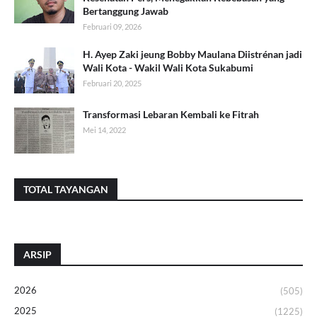
Bertanggung Jawab
Februari 09, 2026
H. Ayep Zaki jeung Bobby Maulana Diistrénan jadi
Wali Kota - Wakil Wali Kota Sukabumi
Februari 20, 2025
Transformasi Lebaran Kembali ke Fitrah
Mei 14, 2022
TOTAL TAYANGAN
ARSIP
2026
(505)
2025
(1225)