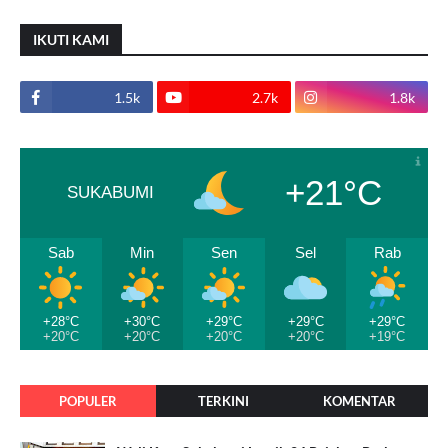
IKUTI KAMI
1.5k
2.7k
1.8k
+21°C
SUKABUMI
Sab
Min
Sen
Sel
Rab
+28°C
+30°C
+29°C
+29°C
+29°C
+20°C
+20°C
+20°C
+20°C
+19°C
POPULER
TERKINI
KOMENTAR