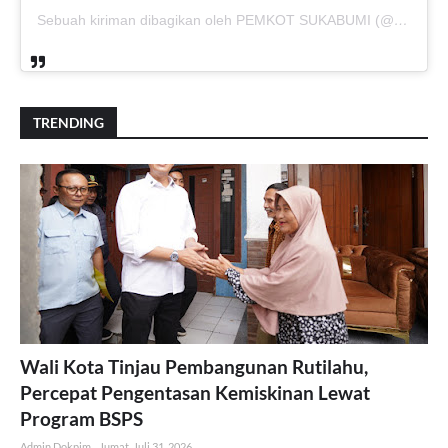
Sebuah kiriman dibagikan oleh PEMKOT SUKABUMI (@pemkotsukabumi_)
TRENDING
Wali Kota Tinjau Pembangunan Rutilahu,
Percepat Pengentasan Kemiskinan Lewat
Program BSPS
Admin Dokpim
Jumat, Juli 31, 2026