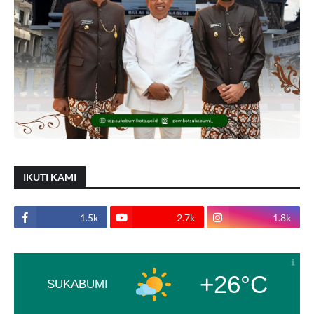
IKUTI KAMI
1.5k
2.7k
1.8k
+26°C
SUKABUMI