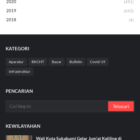
2020
(491)
2019
(643)
2018
(4)
KATEGORI
Aparatur
BKCHT
Bazar
Bulletin
Covid-19
Infrastruktur
PENCARIAN
KEWILAYAHAN
Wali Kota Sukabumi Gelar Jum’at Keliling di