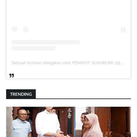
Sebuah kiriman dibagikan oleh PEMKOT SUKABUMI (@pemkotsukabumi_)
TRENDING