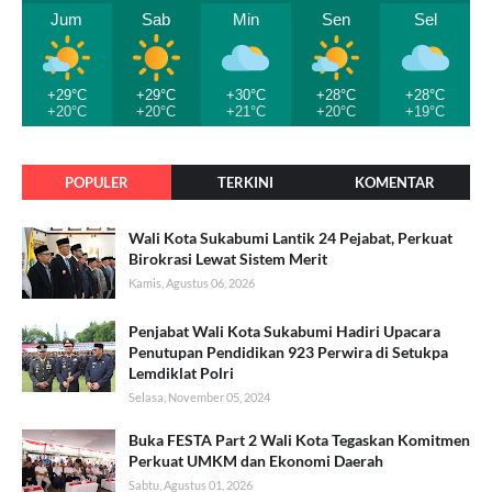
Jum
Sab
Min
Sen
Sel
+29°C
+29°C
+30°C
+28°C
+28°C
+20°C
+20°C
+21°C
+20°C
+19°C
POPULER
TERKINI
KOMENTAR
Wali Kota Sukabumi Lantik 24 Pejabat, Perkuat
Birokrasi Lewat Sistem Merit
Kamis, Agustus 06, 2026
Penjabat Wali Kota Sukabumi Hadiri Upacara
Penutupan Pendidikan 923 Perwira di Setukpa
Lemdiklat Polri
Selasa, November 05, 2024
Buka FESTA Part 2 Wali Kota Tegaskan Komitmen
Perkuat UMKM dan Ekonomi Daerah
Sabtu, Agustus 01, 2026