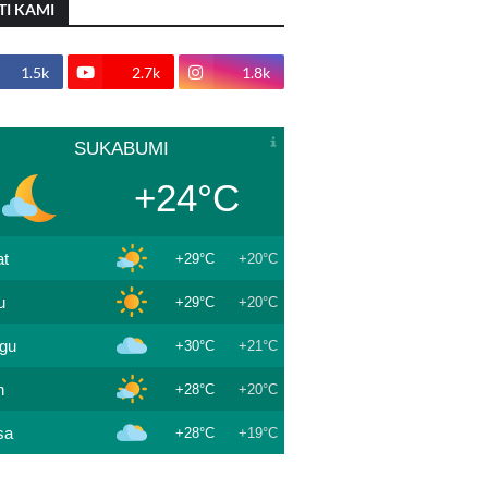
TI KAMI
1.5k
2.7k
1.8k
SUKABUMI
+24°C
t
+29°C
+20°C
u
+29°C
+20°C
gu
+30°C
+21°C
n
+28°C
+20°C
sa
+28°C
+19°C