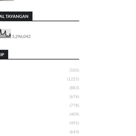
AL TAYANGAN
3,296,042
IP
(505)
(1225)
(883)
(676)
(778)
(409)
(491)
(643)