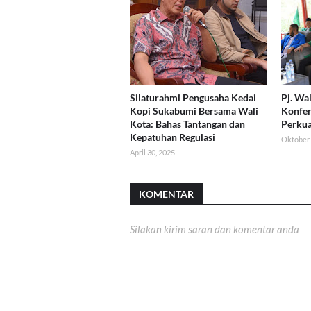
Silaturahmi Pengusaha Kedai
Pj. Wa
Kopi Sukabumi Bersama Wali
Konfer
Kota: Bahas Tantangan dan
Perkua
Kepatuhan Regulasi
Oktober 
April 30, 2025
KOMENTAR
Silakan kirim saran dan komentar anda