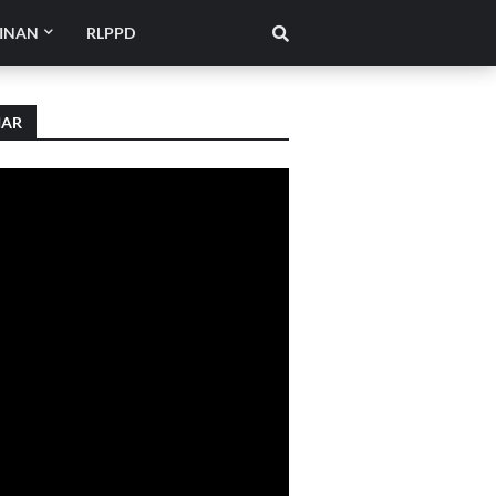
INAN
RLPPD
IAR