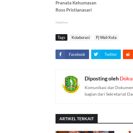
Pranata Kehumasan
Ross Pristianasari
Headline
Tags
Kolaborasi
Pj Wali Kota
Facebook
Twitter
Diposting oleh
Doku
Komunikasi dan Dokument
bagian dari Sekretariat D
ARTIKEL TERKAIT