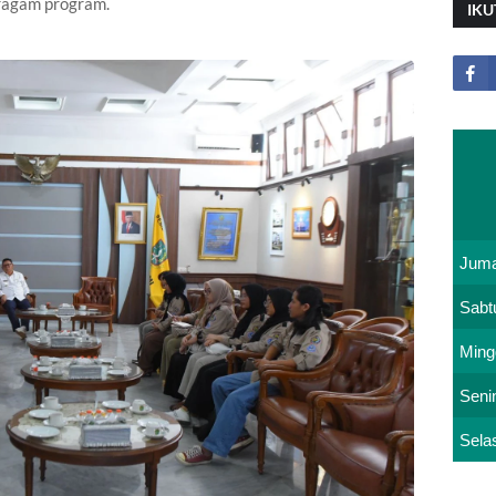
eragam program.
IKU
Juma
Sabt
Ming
Seni
Sela