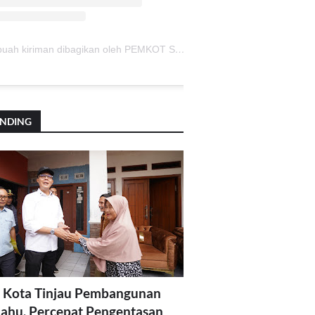
Sebuah kiriman dibagikan oleh PEMKOT SUKABUMI (@pemkotsukabumi_)
ENDING
 Kota Tinjau Pembangunan
lahu, Percepat Pengentasan