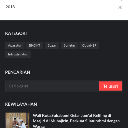
2018
(4)
KATEGORI
Aparatur
BKCHT
Bazar
Bulletin
Covid-19
Infrastruktur
PENCARIAN
KEWILAYAHAN
Wali Kota Sukabumi Gelar Jum’at Keliling di
Masjid Al Muhajirin, Perkuat Silaturahmi dengan
Warga