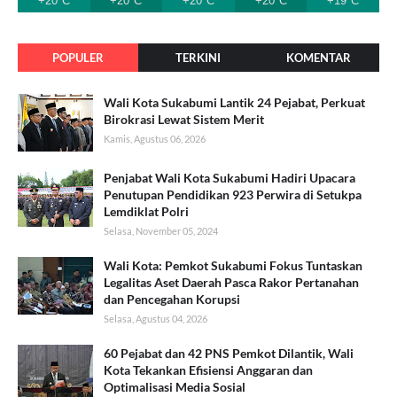
+20°C
+20°C
+20°C
+20°C
+19°C
POPULER
TERKINI
KOMENTAR
Wali Kota Sukabumi Lantik 24 Pejabat, Perkuat
Birokrasi Lewat Sistem Merit
Kamis, Agustus 06, 2026
Penjabat Wali Kota Sukabumi Hadiri Upacara
Penutupan Pendidikan 923 Perwira di Setukpa
Lemdiklat Polri
Selasa, November 05, 2024
Wali Kota: Pemkot Sukabumi Fokus Tuntaskan
Legalitas Aset Daerah Pasca Rakor Pertanahan
dan Pencegahan Korupsi
Selasa, Agustus 04, 2026
60 Pejabat dan 42 PNS Pemkot Dilantik, Wali
Kota Tekankan Efisiensi Anggaran dan
Optimalisasi Media Sosial