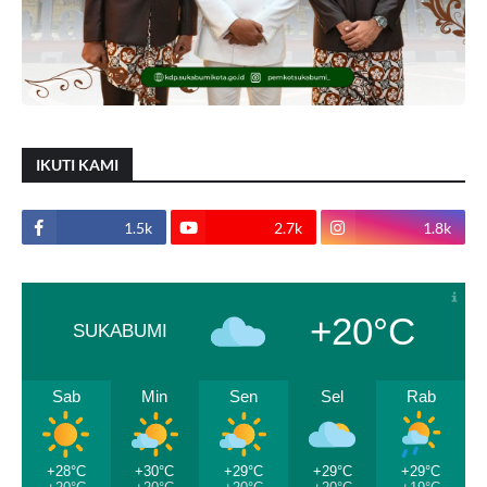
IKUTI KAMI
1.5k
2.7k
1.8k
+20°C
SUKABUMI
Sab
Min
Sen
Sel
Rab
+28°C
+30°C
+29°C
+29°C
+29°C