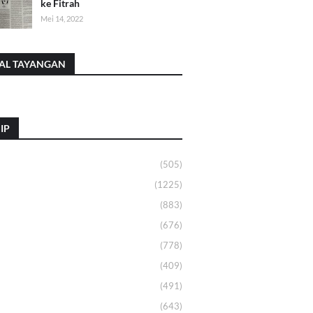
ke Fitrah
Mei 14, 2022
AL TAYANGAN
IP
(505)
(1225)
(883)
(676)
(778)
(409)
(491)
(643)