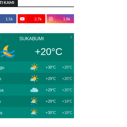
TI KAMI
1.5k
2.7k
1.8k
SUKABUMI
+20°C
gu
+30°C
+20°C
n
+29°C
+20°C
sa
+29°C
+20°C
u
+29°C
+19°C
is
+30°C
+19°C