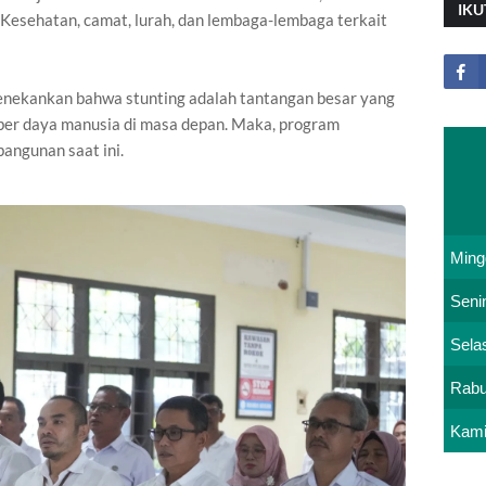
IKU
 Kesehatan, camat, lurah, dan lembaga-lembaga terkait
nekankan bahwa stunting adalah tantangan besar yang
ber daya manusia di masa depan. Maka, program
angunan saat ini.
Ming
Seni
Sela
Rab
Kam