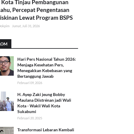
 Kota Tinjau Pembangunan
lahu, Percepat Pengentasan
skinan Lewat Program BSPS
Dokpim
Jumat, Juli 31, 2026
LOM
Hari Pers Nasional Tahun 2026:
Menjaga Kesehatan Pers,
Menegakkan Kebebasan yang
Bertanggung Jawab
Februari 09, 2026
H. Ayep Zaki jeung Bobby
Maulana Diistrénan jadi Wali
Kota - Wakil Wali Kota
Sukabumi
Februari 20, 2025
Transformasi Lebaran Kembali