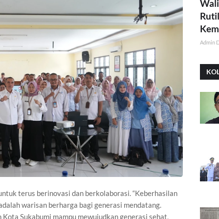
Wali
Ruti
Kemi
Admin 
KO
tuk terus berinovasi dan berkolaborasi. “Keberhasilan
adalah warisan berharga bagi generasi mendatang.
n Kota Sukabumi mampu mewujudkan generasi sehat,