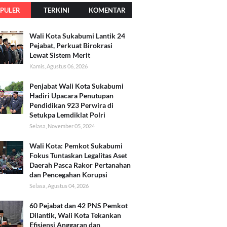
PULER
TERKINI
KOMENTAR
Wali Kota Sukabumi Lantik 24
Pejabat, Perkuat Birokrasi
Lewat Sistem Merit
Kamis, Agustus 06, 2026
Penjabat Wali Kota Sukabumi
Hadiri Upacara Penutupan
Pendidikan 923 Perwira di
Setukpa Lemdiklat Polri
Selasa, November 05, 2024
Wali Kota: Pemkot Sukabumi
Fokus Tuntaskan Legalitas Aset
Daerah Pasca Rakor Pertanahan
dan Pencegahan Korupsi
Selasa, Agustus 04, 2026
60 Pejabat dan 42 PNS Pemkot
Dilantik, Wali Kota Tekankan
Efisiensi Anggaran dan