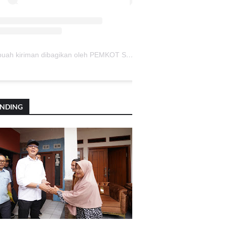
Sebuah kiriman dibagikan oleh PEMKOT SUKABUMI (@pemkotsukabumi_)
ENDING