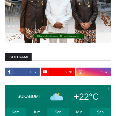
IKUTI KAMI
1.5k
2.7k
1.8k
+22°C
SUKABUMI
Kam
Jum
Sab
Min
Sen