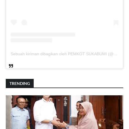
Sebuah kiriman dibagikan oleh PEMKOT SUKABUMI (@pemkotsukabumi_)
TRENDING