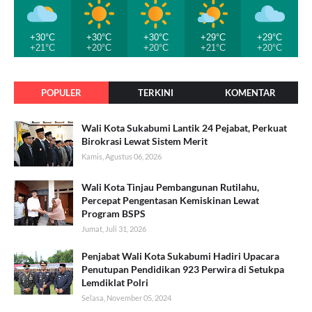
+30°C
+30°C
+30°C
+29°C
+29°C
+21°C
+20°C
+20°C
+21°C
+20°C
POPULER
TERKINI
KOMENTAR
Wali Kota Sukabumi Lantik 24 Pejabat, Perkuat
Birokrasi Lewat Sistem Merit
Kamis, Agustus 06, 2026
Wali Kota Tinjau Pembangunan Rutilahu,
Percepat Pengentasan Kemiskinan Lewat
Program BSPS
Jumat, Juli 31, 2026
Penjabat Wali Kota Sukabumi Hadiri Upacara
Penutupan Pendidikan 923 Perwira di Setukpa
Lemdiklat Polri
Selasa, November 05, 2024