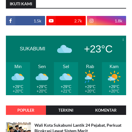
IKUTI KAMI
1.5k
2.7k
1.8k
+23°C
SUKABUMI
Min
Sen
Sel
Rab
Kam
+29°C
+29°C
+29°C
+29°C
+29°C
+20°C
+20°C
+21°C
+20°C
+20°C
POPULER
TERKINI
KOMENTAR
Wali Kota Sukabumi Lantik 24 Pejabat, Perkuat
Birokrasi Lewat Sistem Merit