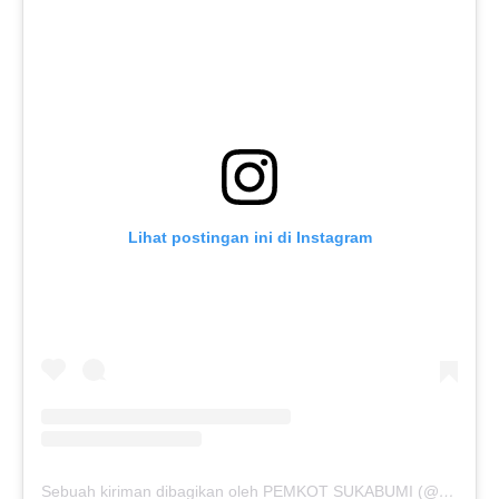
Lihat postingan ini di Instagram
Sebuah kiriman dibagikan oleh PEMKOT SUKABUMI (@pemkotsukabumi_)