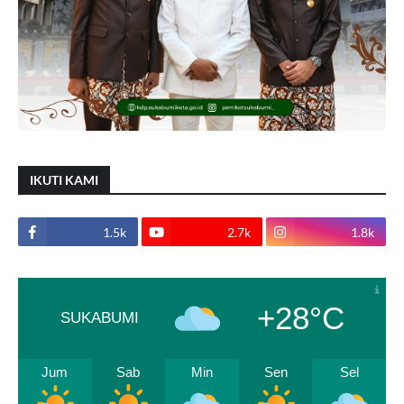
IKUTI KAMI
1.5k
2.7k
1.8k
+28°C
SUKABUMI
Jum
Sab
Min
Sen
Sel