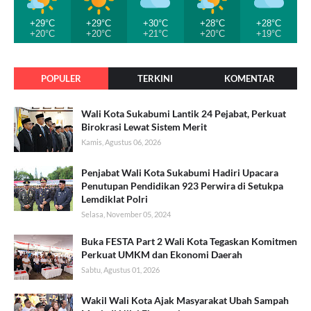
+29°C
+29°C
+30°C
+28°C
+28°C
+20°C
+20°C
+21°C
+20°C
+19°C
POPULER
TERKINI
KOMENTAR
Wali Kota Sukabumi Lantik 24 Pejabat, Perkuat
Birokrasi Lewat Sistem Merit
Kamis, Agustus 06, 2026
Penjabat Wali Kota Sukabumi Hadiri Upacara
Penutupan Pendidikan 923 Perwira di Setukpa
Lemdiklat Polri
Selasa, November 05, 2024
Buka FESTA Part 2 Wali Kota Tegaskan Komitmen
Perkuat UMKM dan Ekonomi Daerah
Sabtu, Agustus 01, 2026
Wakil Wali Kota Ajak Masyarakat Ubah Sampah