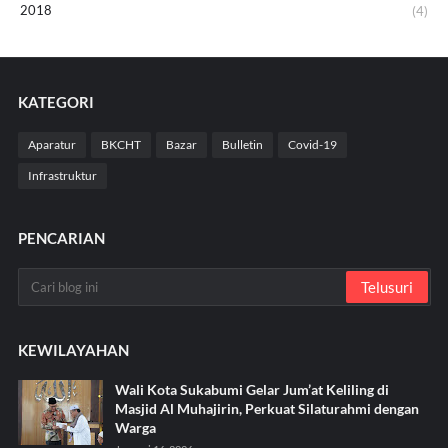
2018
(4)
KATEGORI
Aparatur
BKCHT
Bazar
Bulletin
Covid-19
Infrastruktur
PENCARIAN
KEWILAYAHAN
Wali Kota Sukabumi Gelar Jum’at Keliling di
Masjid Al Muhajirin, Perkuat Silaturahmi dengan
Warga